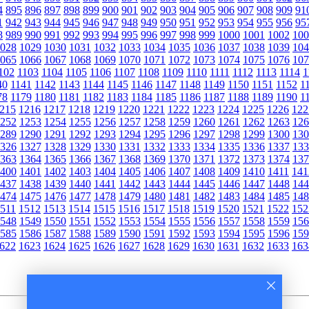
4
895
896
897
898
899
900
901
902
903
904
905
906
907
908
909
91
1
942
943
944
945
946
947
948
949
950
951
952
953
954
955
956
95
8
989
990
991
992
993
994
995
996
997
998
999
1000
1001
1002
100
028
1029
1030
1031
1032
1033
1034
1035
1036
1037
1038
1039
104
065
1066
1067
1068
1069
1070
1071
1072
1073
1074
1075
1076
107
102
1103
1104
1105
1106
1107
1108
1109
1110
1111
1112
1113
1114
1
40
1141
1142
1143
1144
1145
1146
1147
1148
1149
1150
1151
1152
1
78
1179
1180
1181
1182
1183
1184
1185
1186
1187
1188
1189
1190
1
215
1216
1217
1218
1219
1220
1221
1222
1223
1224
1225
1226
122
252
1253
1254
1255
1256
1257
1258
1259
1260
1261
1262
1263
126
289
1290
1291
1292
1293
1294
1295
1296
1297
1298
1299
1300
130
326
1327
1328
1329
1330
1331
1332
1333
1334
1335
1336
1337
133
363
1364
1365
1366
1367
1368
1369
1370
1371
1372
1373
1374
137
400
1401
1402
1403
1404
1405
1406
1407
1408
1409
1410
1411
141
437
1438
1439
1440
1441
1442
1443
1444
1445
1446
1447
1448
144
474
1475
1476
1477
1478
1479
1480
1481
1482
1483
1484
1485
148
511
1512
1513
1514
1515
1516
1517
1518
1519
1520
1521
1522
152
548
1549
1550
1551
1552
1553
1554
1555
1556
1557
1558
1559
156
585
1586
1587
1588
1589
1590
1591
1592
1593
1594
1595
1596
159
622
1623
1624
1625
1626
1627
1628
1629
1630
1631
1632
1633
163