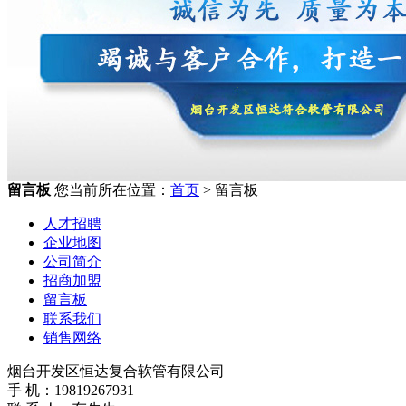
留言板
您当前所在位置：
首页
> 留言板
人才招聘
企业地图
公司简介
招商加盟
留言板
联系我们
销售网络
烟台开发区恒达复合软管有限公司
手 机：19819267931