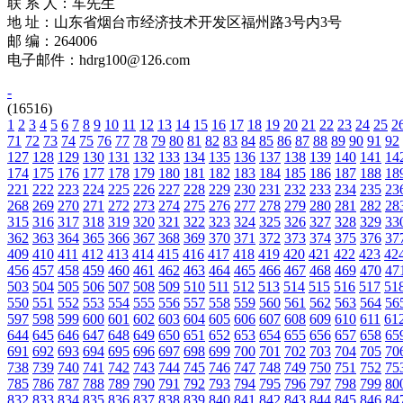
联 系 人：车先生
地 址：山东省烟台市经济技术开发区福州路3号内3号
邮 编：264006
电子邮件：hdrg100@126.com
-
(16516)
1
2
3
4
5
6
7
8
9
10
11
12
13
14
15
16
17
18
19
20
21
22
23
24
25
2
71
72
73
74
75
76
77
78
79
80
81
82
83
84
85
86
87
88
89
90
91
92
127
128
129
130
131
132
133
134
135
136
137
138
139
140
141
14
174
175
176
177
178
179
180
181
182
183
184
185
186
187
188
18
221
222
223
224
225
226
227
228
229
230
231
232
233
234
235
23
268
269
270
271
272
273
274
275
276
277
278
279
280
281
282
28
315
316
317
318
319
320
321
322
323
324
325
326
327
328
329
33
362
363
364
365
366
367
368
369
370
371
372
373
374
375
376
37
409
410
411
412
413
414
415
416
417
418
419
420
421
422
423
42
456
457
458
459
460
461
462
463
464
465
466
467
468
469
470
47
503
504
505
506
507
508
509
510
511
512
513
514
515
516
517
51
550
551
552
553
554
555
556
557
558
559
560
561
562
563
564
56
597
598
599
600
601
602
603
604
605
606
607
608
609
610
611
61
644
645
646
647
648
649
650
651
652
653
654
655
656
657
658
65
691
692
693
694
695
696
697
698
699
700
701
702
703
704
705
70
738
739
740
741
742
743
744
745
746
747
748
749
750
751
752
75
785
786
787
788
789
790
791
792
793
794
795
796
797
798
799
80
832
833
834
835
836
837
838
839
840
841
842
843
844
845
846
84