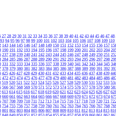
6
27
28
29
30
31
32
33
34
35
36
37
38
39
40
41
42
43
44
45
46
47
48
93
94
95
96
97
98
99
100
101
102
103
104
105
106
107
108
109
110
2
143
144
145
146
147
148
149
150
151
152
153
154
155
156
157
15
9
190
191
192
193
194
195
196
197
198
199
200
201
202
203
204
20
6
237
238
239
240
241
242
243
244
245
246
247
248
249
250
251
25
3
284
285
286
287
288
289
290
291
292
293
294
295
296
297
298
29
0
331
332
333
334
335
336
337
338
339
340
341
342
343
344
345
34
7
378
379
380
381
382
383
384
385
386
387
388
389
390
391
392
39
4
425
426
427
428
429
430
431
432
433
434
435
436
437
438
439
44
1
472
473
474
475
476
477
478
479
480
481
482
483
484
485
486
48
8
519
520
521
522
523
524
525
526
527
528
529
530
531
532
533
53
5
566
567
568
569
570
571
572
573
574
575
576
577
578
579
580
58
2
613
614
615
616
617
618
619
620
621
622
623
624
625
626
627
62
9
660
661
662
663
664
665
666
667
668
669
670
671
672
673
674
67
6
707
708
709
710
711
712
713
714
715
716
717
718
719
720
721
72
3
754
755
756
757
758
759
760
761
762
763
764
765
766
767
768
76
0
801
802
803
804
805
806
807
808
809
810
811
812
813
814
815
81
7
848
849
850
851
852
853
854
855
856
857
858
859
860
861
862
86