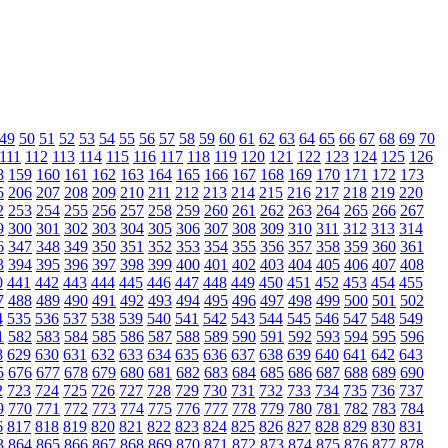
49
50
51
52
53
54
55
56
57
58
59
60
61
62
63
64
65
66
67
68
69
70
111
112
113
114
115
116
117
118
119
120
121
122
123
124
125
126
8
159
160
161
162
163
164
165
166
167
168
169
170
171
172
173
5
206
207
208
209
210
211
212
213
214
215
216
217
218
219
220
2
253
254
255
256
257
258
259
260
261
262
263
264
265
266
267
9
300
301
302
303
304
305
306
307
308
309
310
311
312
313
314
6
347
348
349
350
351
352
353
354
355
356
357
358
359
360
361
3
394
395
396
397
398
399
400
401
402
403
404
405
406
407
408
0
441
442
443
444
445
446
447
448
449
450
451
452
453
454
455
7
488
489
490
491
492
493
494
495
496
497
498
499
500
501
502
4
535
536
537
538
539
540
541
542
543
544
545
546
547
548
549
1
582
583
584
585
586
587
588
589
590
591
592
593
594
595
596
8
629
630
631
632
633
634
635
636
637
638
639
640
641
642
643
5
676
677
678
679
680
681
682
683
684
685
686
687
688
689
690
2
723
724
725
726
727
728
729
730
731
732
733
734
735
736
737
9
770
771
772
773
774
775
776
777
778
779
780
781
782
783
784
6
817
818
819
820
821
822
823
824
825
826
827
828
829
830
831
3
864
865
866
867
868
869
870
871
872
873
874
875
876
877
878