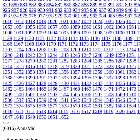
879
880
881
882
883
884
885
886
887
888
889
890
891
892
893
89
926
927
928
929
930
931
932
933
934
935
936
937
938
939
940
94
973
974
975
976
977
978
979
980
981
982
983
984
985
986
987
98
1016
1017
1018
1019
1020
1021
1022
1023
1024
1025
1026
1027
1
1053
1054
1055
1056
1057
1058
1059
1060
1061
1062
1063
1064
1
1090
1091
1092
1093
1094
1095
1096
1097
1098
1099
1100
1101
1
1128
1129
1130
1131
1132
1133
1134
1135
1136
1137
1138
1139
11
1166
1167
1168
1169
1170
1171
1172
1173
1174
1175
1176
1177
11
1203
1204
1205
1206
1207
1208
1209
1210
1211
1212
1213
1214
1
1240
1241
1242
1243
1244
1245
1246
1247
1248
1249
1250
1251
1
1277
1278
1279
1280
1281
1282
1283
1284
1285
1286
1287
1288
1
1314
1315
1316
1317
1318
1319
1320
1321
1322
1323
1324
1325
1
1351
1352
1353
1354
1355
1356
1357
1358
1359
1360
1361
1362
1
1388
1389
1390
1391
1392
1393
1394
1395
1396
1397
1398
1399
1
1425
1426
1427
1428
1429
1430
1431
1432
1433
1434
1435
1436
1
1462
1463
1464
1465
1466
1467
1468
1469
1470
1471
1472
1473
1
1499
1500
1501
1502
1503
1504
1505
1506
1507
1508
1509
1510
1
1536
1537
1538
1539
1540
1541
1542
1543
1544
1545
1546
1547
1
1573
1574
1575
1576
1577
1578
1579
1580
1581
1582
1583
1584
1
1610
1611
1612
1613
1614
1615
1616
1617
1618
1619
1620
1621
1
1647
1648
1649
1650
1651
1652
<
>
(6016) AnnaMic
azithromycin drug