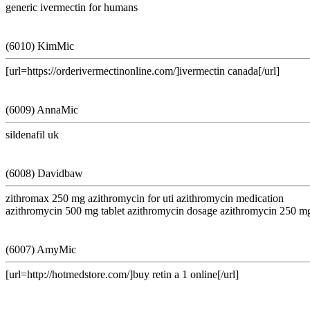
generic ivermectin for humans
(6010) KimMic
[url=https://orderivermectinonline.com/]ivermectin canada[/url]
(6009) AnnaMic
sildenafil uk
(6008) Davidbaw
zithromax 250 mg azithromycin for uti azithromycin medication
azithromycin 500 mg tablet azithromycin dosage azithromycin 250 mg
(6007) AmyMic
[url=http://hotmedstore.com/]buy retin a 1 online[/url]