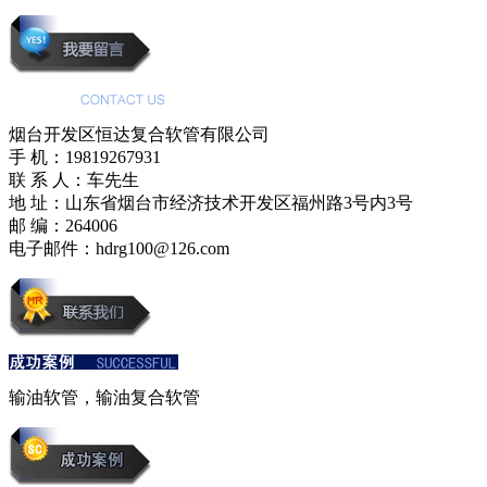
烟台开发区恒达复合软管有限公司
手 机：19819267931
联 系 人：车先生
地 址：山东省烟台市经济技术开发区福州路3号内3号
邮 编：264006
电子邮件：hdrg100@126.com
输油软管，输油复合软管