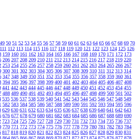
49
50
51
52
53
54
55
56
57
58
59
60
61
62
63
64
65
66
67
68
69
70
111
112
113
114
115
116
117
118
119
120
121
122
123
124
125
126
8
159
160
161
162
163
164
165
166
167
168
169
170
171
172
173
5
206
207
208
209
210
211
212
213
214
215
216
217
218
219
220
2
253
254
255
256
257
258
259
260
261
262
263
264
265
266
267
9
300
301
302
303
304
305
306
307
308
309
310
311
312
313
314
6
347
348
349
350
351
352
353
354
355
356
357
358
359
360
361
3
394
395
396
397
398
399
400
401
402
403
404
405
406
407
408
0
441
442
443
444
445
446
447
448
449
450
451
452
453
454
455
7
488
489
490
491
492
493
494
495
496
497
498
499
500
501
502
4
535
536
537
538
539
540
541
542
543
544
545
546
547
548
549
1
582
583
584
585
586
587
588
589
590
591
592
593
594
595
596
8
629
630
631
632
633
634
635
636
637
638
639
640
641
642
643
5
676
677
678
679
680
681
682
683
684
685
686
687
688
689
690
2
723
724
725
726
727
728
729
730
731
732
733
734
735
736
737
9
770
771
772
773
774
775
776
777
778
779
780
781
782
783
784
6
817
818
819
820
821
822
823
824
825
826
827
828
829
830
831
3
864
865
866
867
868
869
870
871
872
873
874
875
876
877
878