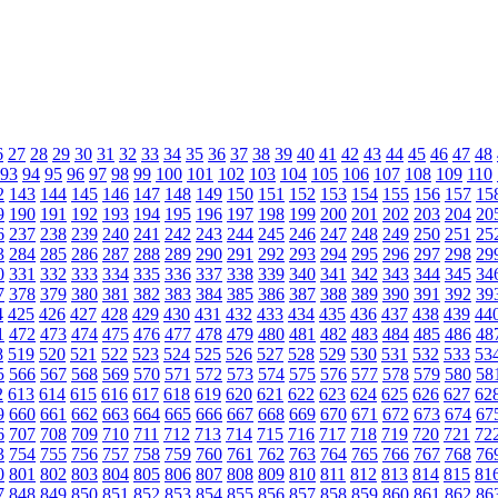
6
27
28
29
30
31
32
33
34
35
36
37
38
39
40
41
42
43
44
45
46
47
48
93
94
95
96
97
98
99
100
101
102
103
104
105
106
107
108
109
110
2
143
144
145
146
147
148
149
150
151
152
153
154
155
156
157
15
9
190
191
192
193
194
195
196
197
198
199
200
201
202
203
204
20
6
237
238
239
240
241
242
243
244
245
246
247
248
249
250
251
25
3
284
285
286
287
288
289
290
291
292
293
294
295
296
297
298
29
0
331
332
333
334
335
336
337
338
339
340
341
342
343
344
345
34
7
378
379
380
381
382
383
384
385
386
387
388
389
390
391
392
39
4
425
426
427
428
429
430
431
432
433
434
435
436
437
438
439
44
1
472
473
474
475
476
477
478
479
480
481
482
483
484
485
486
48
8
519
520
521
522
523
524
525
526
527
528
529
530
531
532
533
53
5
566
567
568
569
570
571
572
573
574
575
576
577
578
579
580
58
2
613
614
615
616
617
618
619
620
621
622
623
624
625
626
627
62
9
660
661
662
663
664
665
666
667
668
669
670
671
672
673
674
67
6
707
708
709
710
711
712
713
714
715
716
717
718
719
720
721
72
3
754
755
756
757
758
759
760
761
762
763
764
765
766
767
768
76
0
801
802
803
804
805
806
807
808
809
810
811
812
813
814
815
81
7
848
849
850
851
852
853
854
855
856
857
858
859
860
861
862
86