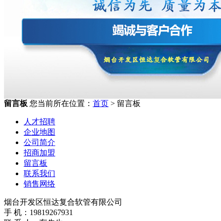
留言板
您当前所在位置：
首页
> 留言板
人才招聘
企业地图
公司简介
招商加盟
留言板
联系我们
销售网络
烟台开发区恒达复合软管有限公司
手 机：19819267931