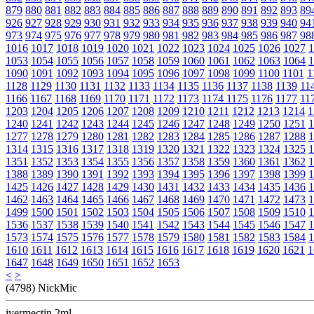
879
880
881
882
883
884
885
886
887
888
889
890
891
892
893
89
926
927
928
929
930
931
932
933
934
935
936
937
938
939
940
94
973
974
975
976
977
978
979
980
981
982
983
984
985
986
987
98
1016
1017
1018
1019
1020
1021
1022
1023
1024
1025
1026
1027
1
1053
1054
1055
1056
1057
1058
1059
1060
1061
1062
1063
1064
1
1090
1091
1092
1093
1094
1095
1096
1097
1098
1099
1100
1101
1
1128
1129
1130
1131
1132
1133
1134
1135
1136
1137
1138
1139
11
1166
1167
1168
1169
1170
1171
1172
1173
1174
1175
1176
1177
11
1203
1204
1205
1206
1207
1208
1209
1210
1211
1212
1213
1214
1
1240
1241
1242
1243
1244
1245
1246
1247
1248
1249
1250
1251
1
1277
1278
1279
1280
1281
1282
1283
1284
1285
1286
1287
1288
1
1314
1315
1316
1317
1318
1319
1320
1321
1322
1323
1324
1325
1
1351
1352
1353
1354
1355
1356
1357
1358
1359
1360
1361
1362
1
1388
1389
1390
1391
1392
1393
1394
1395
1396
1397
1398
1399
1
1425
1426
1427
1428
1429
1430
1431
1432
1433
1434
1435
1436
1
1462
1463
1464
1465
1466
1467
1468
1469
1470
1471
1472
1473
1
1499
1500
1501
1502
1503
1504
1505
1506
1507
1508
1509
1510
1
1536
1537
1538
1539
1540
1541
1542
1543
1544
1545
1546
1547
1
1573
1574
1575
1576
1577
1578
1579
1580
1581
1582
1583
1584
1
1610
1611
1612
1613
1614
1615
1616
1617
1618
1619
1620
1621
1
1647
1648
1649
1650
1651
1652
1653
<
>
(4798) NickMic
ivermectin 2ml