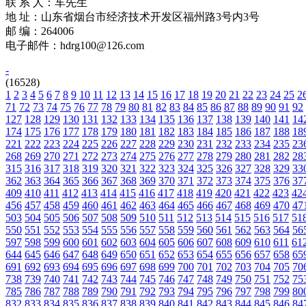
联 系 人：车先生
地 址：山东省烟台市经济技术开发区福州路3号内3号
邮 编：264006
电子邮件：hdrg100@126.com
-
(16528)
1
2
3
4
5
6
7
8
9
10
11
12
13
14
15
16
17
18
19
20
21
22
23
24
25
2
71
72
73
74
75
76
77
78
79
80
81
82
83
84
85
86
87
88
89
90
91
92
127
128
129
130
131
132
133
134
135
136
137
138
139
140
141
14
174
175
176
177
178
179
180
181
182
183
184
185
186
187
188
18
221
222
223
224
225
226
227
228
229
230
231
232
233
234
235
23
268
269
270
271
272
273
274
275
276
277
278
279
280
281
282
28
315
316
317
318
319
320
321
322
323
324
325
326
327
328
329
33
362
363
364
365
366
367
368
369
370
371
372
373
374
375
376
37
409
410
411
412
413
414
415
416
417
418
419
420
421
422
423
42
456
457
458
459
460
461
462
463
464
465
466
467
468
469
470
47
503
504
505
506
507
508
509
510
511
512
513
514
515
516
517
51
550
551
552
553
554
555
556
557
558
559
560
561
562
563
564
56
597
598
599
600
601
602
603
604
605
606
607
608
609
610
611
61
644
645
646
647
648
649
650
651
652
653
654
655
656
657
658
65
691
692
693
694
695
696
697
698
699
700
701
702
703
704
705
70
738
739
740
741
742
743
744
745
746
747
748
749
750
751
752
75
785
786
787
788
789
790
791
792
793
794
795
796
797
798
799
80
832
833
834
835
836
837
838
839
840
841
842
843
844
845
846
84