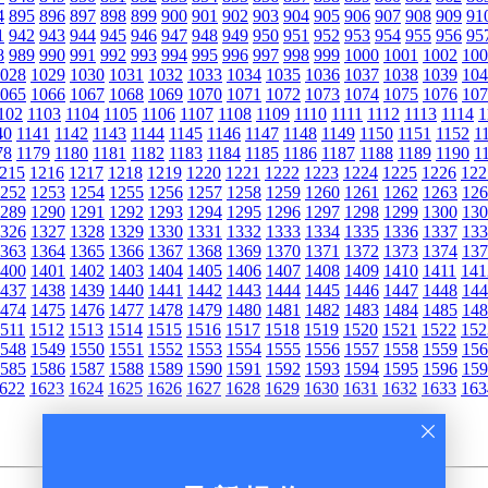
4
895
896
897
898
899
900
901
902
903
904
905
906
907
908
909
91
1
942
943
944
945
946
947
948
949
950
951
952
953
954
955
956
95
8
989
990
991
992
993
994
995
996
997
998
999
1000
1001
1002
100
028
1029
1030
1031
1032
1033
1034
1035
1036
1037
1038
1039
104
065
1066
1067
1068
1069
1070
1071
1072
1073
1074
1075
1076
107
102
1103
1104
1105
1106
1107
1108
1109
1110
1111
1112
1113
1114
1
40
1141
1142
1143
1144
1145
1146
1147
1148
1149
1150
1151
1152
1
78
1179
1180
1181
1182
1183
1184
1185
1186
1187
1188
1189
1190
1
215
1216
1217
1218
1219
1220
1221
1222
1223
1224
1225
1226
122
252
1253
1254
1255
1256
1257
1258
1259
1260
1261
1262
1263
126
289
1290
1291
1292
1293
1294
1295
1296
1297
1298
1299
1300
130
326
1327
1328
1329
1330
1331
1332
1333
1334
1335
1336
1337
133
363
1364
1365
1366
1367
1368
1369
1370
1371
1372
1373
1374
137
400
1401
1402
1403
1404
1405
1406
1407
1408
1409
1410
1411
141
437
1438
1439
1440
1441
1442
1443
1444
1445
1446
1447
1448
144
474
1475
1476
1477
1478
1479
1480
1481
1482
1483
1484
1485
148
511
1512
1513
1514
1515
1516
1517
1518
1519
1520
1521
1522
152
548
1549
1550
1551
1552
1553
1554
1555
1556
1557
1558
1559
156
585
1586
1587
1588
1589
1590
1591
1592
1593
1594
1595
1596
159
622
1623
1624
1625
1626
1627
1628
1629
1630
1631
1632
1633
163