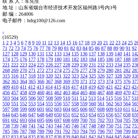
联 系 人：车先生
地 址：山东省烟台市经济技术开发区福州路3号内3号
邮 编：264006
电子邮件：hdrg100@126.com
-
(16529)
1
2
3
4
5
6
7
8
9
10
11
12
13
14
15
16
17
18
19
20
21
22
23
24
25
2
71
72
73
74
75
76
77
78
79
80
81
82
83
84
85
86
87
88
89
90
91
92
127
128
129
130
131
132
133
134
135
136
137
138
139
140
141
14
174
175
176
177
178
179
180
181
182
183
184
185
186
187
188
18
221
222
223
224
225
226
227
228
229
230
231
232
233
234
235
23
268
269
270
271
272
273
274
275
276
277
278
279
280
281
282
28
315
316
317
318
319
320
321
322
323
324
325
326
327
328
329
33
362
363
364
365
366
367
368
369
370
371
372
373
374
375
376
37
409
410
411
412
413
414
415
416
417
418
419
420
421
422
423
42
456
457
458
459
460
461
462
463
464
465
466
467
468
469
470
47
503
504
505
506
507
508
509
510
511
512
513
514
515
516
517
51
550
551
552
553
554
555
556
557
558
559
560
561
562
563
564
56
597
598
599
600
601
602
603
604
605
606
607
608
609
610
611
61
644
645
646
647
648
649
650
651
652
653
654
655
656
657
658
65
691
692
693
694
695
696
697
698
699
700
701
702
703
704
705
70
738
739
740
741
742
743
744
745
746
747
748
749
750
751
752
75
785
786
787
788
789
790
791
792
793
794
795
796
797
798
799
80
832
833
834
835
836
837
838
839
840
841
842
843
844
845
846
84