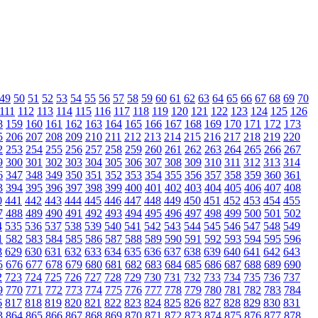
49
50
51
52
53
54
55
56
57
58
59
60
61
62
63
64
65
66
67
68
69
70
111
112
113
114
115
116
117
118
119
120
121
122
123
124
125
126
8
159
160
161
162
163
164
165
166
167
168
169
170
171
172
173
5
206
207
208
209
210
211
212
213
214
215
216
217
218
219
220
2
253
254
255
256
257
258
259
260
261
262
263
264
265
266
267
9
300
301
302
303
304
305
306
307
308
309
310
311
312
313
314
6
347
348
349
350
351
352
353
354
355
356
357
358
359
360
361
3
394
395
396
397
398
399
400
401
402
403
404
405
406
407
408
0
441
442
443
444
445
446
447
448
449
450
451
452
453
454
455
7
488
489
490
491
492
493
494
495
496
497
498
499
500
501
502
4
535
536
537
538
539
540
541
542
543
544
545
546
547
548
549
1
582
583
584
585
586
587
588
589
590
591
592
593
594
595
596
8
629
630
631
632
633
634
635
636
637
638
639
640
641
642
643
5
676
677
678
679
680
681
682
683
684
685
686
687
688
689
690
2
723
724
725
726
727
728
729
730
731
732
733
734
735
736
737
9
770
771
772
773
774
775
776
777
778
779
780
781
782
783
784
6
817
818
819
820
821
822
823
824
825
826
827
828
829
830
831
3
864
865
866
867
868
869
870
871
872
873
874
875
876
877
878