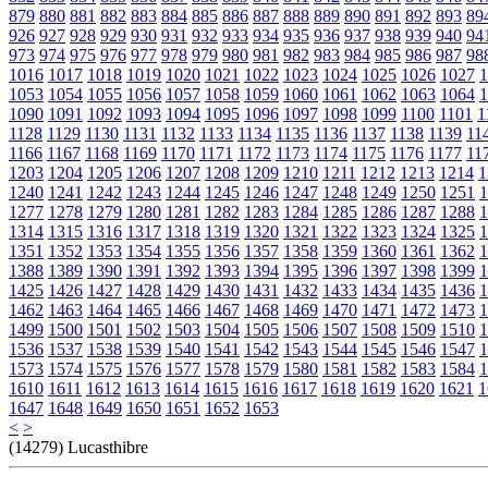
879
880
881
882
883
884
885
886
887
888
889
890
891
892
893
89
926
927
928
929
930
931
932
933
934
935
936
937
938
939
940
94
973
974
975
976
977
978
979
980
981
982
983
984
985
986
987
98
1016
1017
1018
1019
1020
1021
1022
1023
1024
1025
1026
1027
1
1053
1054
1055
1056
1057
1058
1059
1060
1061
1062
1063
1064
1
1090
1091
1092
1093
1094
1095
1096
1097
1098
1099
1100
1101
1
1128
1129
1130
1131
1132
1133
1134
1135
1136
1137
1138
1139
11
1166
1167
1168
1169
1170
1171
1172
1173
1174
1175
1176
1177
11
1203
1204
1205
1206
1207
1208
1209
1210
1211
1212
1213
1214
1
1240
1241
1242
1243
1244
1245
1246
1247
1248
1249
1250
1251
1
1277
1278
1279
1280
1281
1282
1283
1284
1285
1286
1287
1288
1
1314
1315
1316
1317
1318
1319
1320
1321
1322
1323
1324
1325
1
1351
1352
1353
1354
1355
1356
1357
1358
1359
1360
1361
1362
1
1388
1389
1390
1391
1392
1393
1394
1395
1396
1397
1398
1399
1
1425
1426
1427
1428
1429
1430
1431
1432
1433
1434
1435
1436
1
1462
1463
1464
1465
1466
1467
1468
1469
1470
1471
1472
1473
1
1499
1500
1501
1502
1503
1504
1505
1506
1507
1508
1509
1510
1
1536
1537
1538
1539
1540
1541
1542
1543
1544
1545
1546
1547
1
1573
1574
1575
1576
1577
1578
1579
1580
1581
1582
1583
1584
1
1610
1611
1612
1613
1614
1615
1616
1617
1618
1619
1620
1621
1
1647
1648
1649
1650
1651
1652
1653
<
>
(14279) Lucasthibre