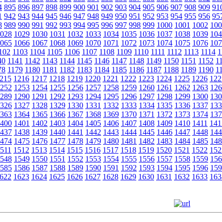
4
895
896
897
898
899
900
901
902
903
904
905
906
907
908
909
91
1
942
943
944
945
946
947
948
949
950
951
952
953
954
955
956
95
8
989
990
991
992
993
994
995
996
997
998
999
1000
1001
1002
100
028
1029
1030
1031
1032
1033
1034
1035
1036
1037
1038
1039
104
065
1066
1067
1068
1069
1070
1071
1072
1073
1074
1075
1076
107
102
1103
1104
1105
1106
1107
1108
1109
1110
1111
1112
1113
1114
1
40
1141
1142
1143
1144
1145
1146
1147
1148
1149
1150
1151
1152
1
78
1179
1180
1181
1182
1183
1184
1185
1186
1187
1188
1189
1190
1
215
1216
1217
1218
1219
1220
1221
1222
1223
1224
1225
1226
122
252
1253
1254
1255
1256
1257
1258
1259
1260
1261
1262
1263
126
289
1290
1291
1292
1293
1294
1295
1296
1297
1298
1299
1300
130
326
1327
1328
1329
1330
1331
1332
1333
1334
1335
1336
1337
133
363
1364
1365
1366
1367
1368
1369
1370
1371
1372
1373
1374
137
400
1401
1402
1403
1404
1405
1406
1407
1408
1409
1410
1411
141
437
1438
1439
1440
1441
1442
1443
1444
1445
1446
1447
1448
144
474
1475
1476
1477
1478
1479
1480
1481
1482
1483
1484
1485
148
511
1512
1513
1514
1515
1516
1517
1518
1519
1520
1521
1522
152
548
1549
1550
1551
1552
1553
1554
1555
1556
1557
1558
1559
156
585
1586
1587
1588
1589
1590
1591
1592
1593
1594
1595
1596
159
622
1623
1624
1625
1626
1627
1628
1629
1630
1631
1632
1633
163