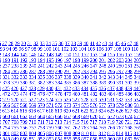
6
27
28
29
30
31
32
33
34
35
36
37
38
39
40
41
42
43
44
45
46
47
48
93
94
95
96
97
98
99
100
101
102
103
104
105
106
107
108
109
110
2
143
144
145
146
147
148
149
150
151
152
153
154
155
156
157
15
9
190
191
192
193
194
195
196
197
198
199
200
201
202
203
204
20
6
237
238
239
240
241
242
243
244
245
246
247
248
249
250
251
25
3
284
285
286
287
288
289
290
291
292
293
294
295
296
297
298
29
0
331
332
333
334
335
336
337
338
339
340
341
342
343
344
345
34
7
378
379
380
381
382
383
384
385
386
387
388
389
390
391
392
39
4
425
426
427
428
429
430
431
432
433
434
435
436
437
438
439
44
1
472
473
474
475
476
477
478
479
480
481
482
483
484
485
486
48
8
519
520
521
522
523
524
525
526
527
528
529
530
531
532
533
53
5
566
567
568
569
570
571
572
573
574
575
576
577
578
579
580
58
2
613
614
615
616
617
618
619
620
621
622
623
624
625
626
627
62
9
660
661
662
663
664
665
666
667
668
669
670
671
672
673
674
67
6
707
708
709
710
711
712
713
714
715
716
717
718
719
720
721
72
3
754
755
756
757
758
759
760
761
762
763
764
765
766
767
768
76
0
801
802
803
804
805
806
807
808
809
810
811
812
813
814
815
81
7
848
849
850
851
852
853
854
855
856
857
858
859
860
861
862
86