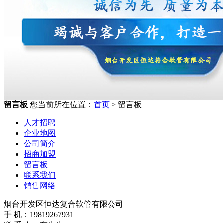
留言板
您当前所在位置：
首页
> 留言板
人才招聘
企业地图
公司简介
招商加盟
留言板
联系我们
销售网络
烟台开发区恒达复合软管有限公司
手 机：19819267931