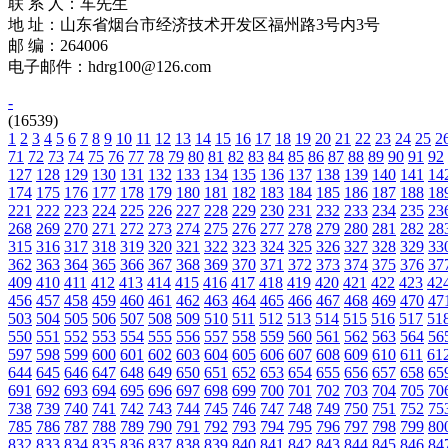
联 系 人：车先生
地 址：山东省烟台市经济技术开发区福州路3号内3号
邮 编：264006
电子邮件：hdrg100@126.com
-
(16539)
1
2
3
4
5
6
7
8
9
10
11
12
13
14
15
16
17
18
19
20
21
22
23
24
25
2
71
72
73
74
75
76
77
78
79
80
81
82
83
84
85
86
87
88
89
90
91
92
127
128
129
130
131
132
133
134
135
136
137
138
139
140
141
14
174
175
176
177
178
179
180
181
182
183
184
185
186
187
188
18
221
222
223
224
225
226
227
228
229
230
231
232
233
234
235
23
268
269
270
271
272
273
274
275
276
277
278
279
280
281
282
28
315
316
317
318
319
320
321
322
323
324
325
326
327
328
329
33
362
363
364
365
366
367
368
369
370
371
372
373
374
375
376
37
409
410
411
412
413
414
415
416
417
418
419
420
421
422
423
42
456
457
458
459
460
461
462
463
464
465
466
467
468
469
470
47
503
504
505
506
507
508
509
510
511
512
513
514
515
516
517
51
550
551
552
553
554
555
556
557
558
559
560
561
562
563
564
56
597
598
599
600
601
602
603
604
605
606
607
608
609
610
611
61
644
645
646
647
648
649
650
651
652
653
654
655
656
657
658
65
691
692
693
694
695
696
697
698
699
700
701
702
703
704
705
70
738
739
740
741
742
743
744
745
746
747
748
749
750
751
752
75
785
786
787
788
789
790
791
792
793
794
795
796
797
798
799
80
832
833
834
835
836
837
838
839
840
841
842
843
844
845
846
84