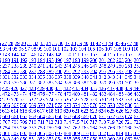
6
27
28
29
30
31
32
33
34
35
36
37
38
39
40
41
42
43
44
45
46
47
48
93
94
95
96
97
98
99
100
101
102
103
104
105
106
107
108
109
110
2
143
144
145
146
147
148
149
150
151
152
153
154
155
156
157
15
9
190
191
192
193
194
195
196
197
198
199
200
201
202
203
204
20
6
237
238
239
240
241
242
243
244
245
246
247
248
249
250
251
25
3
284
285
286
287
288
289
290
291
292
293
294
295
296
297
298
29
0
331
332
333
334
335
336
337
338
339
340
341
342
343
344
345
34
7
378
379
380
381
382
383
384
385
386
387
388
389
390
391
392
39
4
425
426
427
428
429
430
431
432
433
434
435
436
437
438
439
44
1
472
473
474
475
476
477
478
479
480
481
482
483
484
485
486
48
8
519
520
521
522
523
524
525
526
527
528
529
530
531
532
533
53
5
566
567
568
569
570
571
572
573
574
575
576
577
578
579
580
58
2
613
614
615
616
617
618
619
620
621
622
623
624
625
626
627
62
9
660
661
662
663
664
665
666
667
668
669
670
671
672
673
674
67
6
707
708
709
710
711
712
713
714
715
716
717
718
719
720
721
72
3
754
755
756
757
758
759
760
761
762
763
764
765
766
767
768
76
0
801
802
803
804
805
806
807
808
809
810
811
812
813
814
815
81
7
848
849
850
851
852
853
854
855
856
857
858
859
860
861
862
86