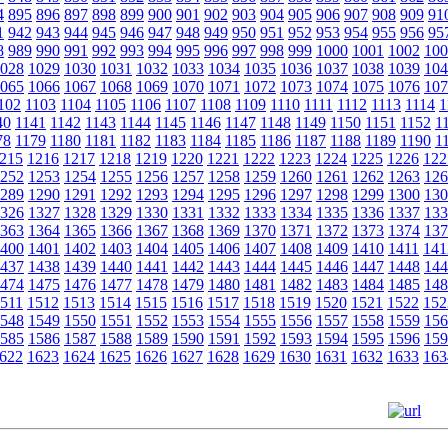
4
895
896
897
898
899
900
901
902
903
904
905
906
907
908
909
91
1
942
943
944
945
946
947
948
949
950
951
952
953
954
955
956
95
8
989
990
991
992
993
994
995
996
997
998
999
1000
1001
1002
100
028
1029
1030
1031
1032
1033
1034
1035
1036
1037
1038
1039
104
065
1066
1067
1068
1069
1070
1071
1072
1073
1074
1075
1076
107
102
1103
1104
1105
1106
1107
1108
1109
1110
1111
1112
1113
1114
1
40
1141
1142
1143
1144
1145
1146
1147
1148
1149
1150
1151
1152
1
78
1179
1180
1181
1182
1183
1184
1185
1186
1187
1188
1189
1190
1
215
1216
1217
1218
1219
1220
1221
1222
1223
1224
1225
1226
122
252
1253
1254
1255
1256
1257
1258
1259
1260
1261
1262
1263
126
289
1290
1291
1292
1293
1294
1295
1296
1297
1298
1299
1300
130
326
1327
1328
1329
1330
1331
1332
1333
1334
1335
1336
1337
133
363
1364
1365
1366
1367
1368
1369
1370
1371
1372
1373
1374
137
400
1401
1402
1403
1404
1405
1406
1407
1408
1409
1410
1411
141
437
1438
1439
1440
1441
1442
1443
1444
1445
1446
1447
1448
144
474
1475
1476
1477
1478
1479
1480
1481
1482
1483
1484
1485
148
511
1512
1513
1514
1515
1516
1517
1518
1519
1520
1521
1522
152
548
1549
1550
1551
1552
1553
1554
1555
1556
1557
1558
1559
156
585
1586
1587
1588
1589
1590
1591
1592
1593
1594
1595
1596
159
622
1623
1624
1625
1626
1627
1628
1629
1630
1631
1632
1633
163