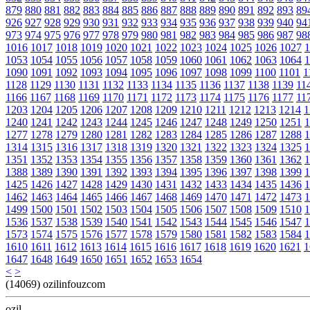
879
880
881
882
883
884
885
886
887
888
889
890
891
892
893
89
926
927
928
929
930
931
932
933
934
935
936
937
938
939
940
94
973
974
975
976
977
978
979
980
981
982
983
984
985
986
987
98
1016
1017
1018
1019
1020
1021
1022
1023
1024
1025
1026
1027
1
1053
1054
1055
1056
1057
1058
1059
1060
1061
1062
1063
1064
1
1090
1091
1092
1093
1094
1095
1096
1097
1098
1099
1100
1101
1
1128
1129
1130
1131
1132
1133
1134
1135
1136
1137
1138
1139
11
1166
1167
1168
1169
1170
1171
1172
1173
1174
1175
1176
1177
11
1203
1204
1205
1206
1207
1208
1209
1210
1211
1212
1213
1214
1
1240
1241
1242
1243
1244
1245
1246
1247
1248
1249
1250
1251
1
1277
1278
1279
1280
1281
1282
1283
1284
1285
1286
1287
1288
1
1314
1315
1316
1317
1318
1319
1320
1321
1322
1323
1324
1325
1
1351
1352
1353
1354
1355
1356
1357
1358
1359
1360
1361
1362
1
1388
1389
1390
1391
1392
1393
1394
1395
1396
1397
1398
1399
1
1425
1426
1427
1428
1429
1430
1431
1432
1433
1434
1435
1436
1
1462
1463
1464
1465
1466
1467
1468
1469
1470
1471
1472
1473
1
1499
1500
1501
1502
1503
1504
1505
1506
1507
1508
1509
1510
1
1536
1537
1538
1539
1540
1541
1542
1543
1544
1545
1546
1547
1
1573
1574
1575
1576
1577
1578
1579
1580
1581
1582
1583
1584
1
1610
1611
1612
1613
1614
1615
1616
1617
1618
1619
1620
1621
1
1647
1648
1649
1650
1651
1652
1653
1654
<
>
(14069) ozilinfouzcom
ozil