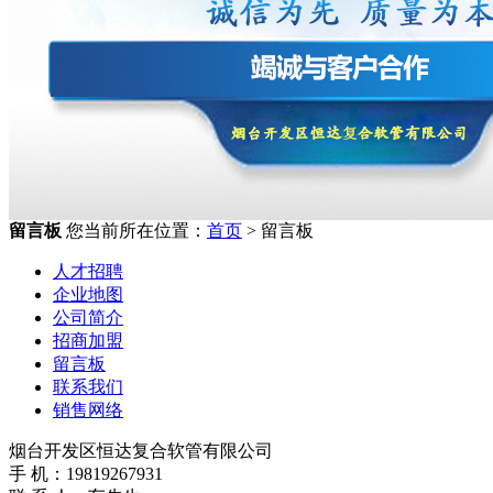
留言板
您当前所在位置：
首页
> 留言板
人才招聘
企业地图
公司简介
招商加盟
留言板
联系我们
销售网络
烟台开发区恒达复合软管有限公司
手 机：19819267931