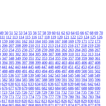
49
50
51
52
53
54
55
56
57
58
59
60
61
62
63
64
65
66
67
68
69
70
111
112
113
114
115
116
117
118
119
120
121
122
123
124
125
126
8
159
160
161
162
163
164
165
166
167
168
169
170
171
172
173
5
206
207
208
209
210
211
212
213
214
215
216
217
218
219
220
2
253
254
255
256
257
258
259
260
261
262
263
264
265
266
267
9
300
301
302
303
304
305
306
307
308
309
310
311
312
313
314
6
347
348
349
350
351
352
353
354
355
356
357
358
359
360
361
3
394
395
396
397
398
399
400
401
402
403
404
405
406
407
408
0
441
442
443
444
445
446
447
448
449
450
451
452
453
454
455
7
488
489
490
491
492
493
494
495
496
497
498
499
500
501
502
4
535
536
537
538
539
540
541
542
543
544
545
546
547
548
549
1
582
583
584
585
586
587
588
589
590
591
592
593
594
595
596
8
629
630
631
632
633
634
635
636
637
638
639
640
641
642
643
5
676
677
678
679
680
681
682
683
684
685
686
687
688
689
690
2
723
724
725
726
727
728
729
730
731
732
733
734
735
736
737
9
770
771
772
773
774
775
776
777
778
779
780
781
782
783
784
6
817
818
819
820
821
822
823
824
825
826
827
828
829
830
831
3
864
865
866
867
868
869
870
871
872
873
874
875
876
877
878