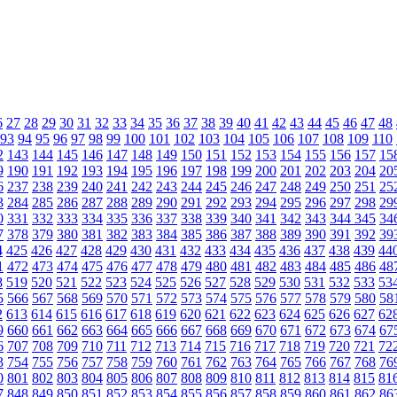
6
27
28
29
30
31
32
33
34
35
36
37
38
39
40
41
42
43
44
45
46
47
48
93
94
95
96
97
98
99
100
101
102
103
104
105
106
107
108
109
110
2
143
144
145
146
147
148
149
150
151
152
153
154
155
156
157
15
9
190
191
192
193
194
195
196
197
198
199
200
201
202
203
204
20
6
237
238
239
240
241
242
243
244
245
246
247
248
249
250
251
25
3
284
285
286
287
288
289
290
291
292
293
294
295
296
297
298
29
0
331
332
333
334
335
336
337
338
339
340
341
342
343
344
345
34
7
378
379
380
381
382
383
384
385
386
387
388
389
390
391
392
39
4
425
426
427
428
429
430
431
432
433
434
435
436
437
438
439
44
1
472
473
474
475
476
477
478
479
480
481
482
483
484
485
486
48
8
519
520
521
522
523
524
525
526
527
528
529
530
531
532
533
53
5
566
567
568
569
570
571
572
573
574
575
576
577
578
579
580
58
2
613
614
615
616
617
618
619
620
621
622
623
624
625
626
627
62
9
660
661
662
663
664
665
666
667
668
669
670
671
672
673
674
67
6
707
708
709
710
711
712
713
714
715
716
717
718
719
720
721
72
3
754
755
756
757
758
759
760
761
762
763
764
765
766
767
768
76
0
801
802
803
804
805
806
807
808
809
810
811
812
813
814
815
81
7
848
849
850
851
852
853
854
855
856
857
858
859
860
861
862
86