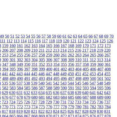
49
50
51
52
53
54
55
56
57
58
59
60
61
62
63
64
65
66
67
68
69
70
111
112
113
114
115
116
117
118
119
120
121
122
123
124
125
126
8
159
160
161
162
163
164
165
166
167
168
169
170
171
172
173
5
206
207
208
209
210
211
212
213
214
215
216
217
218
219
220
2
253
254
255
256
257
258
259
260
261
262
263
264
265
266
267
9
300
301
302
303
304
305
306
307
308
309
310
311
312
313
314
6
347
348
349
350
351
352
353
354
355
356
357
358
359
360
361
3
394
395
396
397
398
399
400
401
402
403
404
405
406
407
408
0
441
442
443
444
445
446
447
448
449
450
451
452
453
454
455
7
488
489
490
491
492
493
494
495
496
497
498
499
500
501
502
4
535
536
537
538
539
540
541
542
543
544
545
546
547
548
549
1
582
583
584
585
586
587
588
589
590
591
592
593
594
595
596
8
629
630
631
632
633
634
635
636
637
638
639
640
641
642
643
5
676
677
678
679
680
681
682
683
684
685
686
687
688
689
690
2
723
724
725
726
727
728
729
730
731
732
733
734
735
736
737
9
770
771
772
773
774
775
776
777
778
779
780
781
782
783
784
6
817
818
819
820
821
822
823
824
825
826
827
828
829
830
831
3
864
865
866
867
868
869
870
871
872
873
874
875
876
877
878