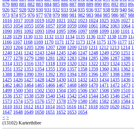
879
880
881
882
883
884
885
886
887
888
889
890
891
892
893
89
926
927
928
929
930
931
932
933
934
935
936
937
938
939
940
94
973
974
975
976
977
978
979
980
981
982
983
984
985
986
987
98
1016
1017
1018
1019
1020
1021
1022
1023
1024
1025
1026
1027
1
1053
1054
1055
1056
1057
1058
1059
1060
1061
1062
1063
1064
1
1090
1091
1092
1093
1094
1095
1096
1097
1098
1099
1100
1101
1
1128
1129
1130
1131
1132
1133
1134
1135
1136
1137
1138
1139
11
1166
1167
1168
1169
1170
1171
1172
1173
1174
1175
1176
1177
11
1203
1204
1205
1206
1207
1208
1209
1210
1211
1212
1213
1214
1
1240
1241
1242
1243
1244
1245
1246
1247
1248
1249
1250
1251
1
1277
1278
1279
1280
1281
1282
1283
1284
1285
1286
1287
1288
1
1314
1315
1316
1317
1318
1319
1320
1321
1322
1323
1324
1325
1
1351
1352
1353
1354
1355
1356
1357
1358
1359
1360
1361
1362
1
1388
1389
1390
1391
1392
1393
1394
1395
1396
1397
1398
1399
1
1425
1426
1427
1428
1429
1430
1431
1432
1433
1434
1435
1436
1
1462
1463
1464
1465
1466
1467
1468
1469
1470
1471
1472
1473
1
1499
1500
1501
1502
1503
1504
1505
1506
1507
1508
1509
1510
1
1536
1537
1538
1539
1540
1541
1542
1543
1544
1545
1546
1547
1
1573
1574
1575
1576
1577
1578
1579
1580
1581
1582
1583
1584
1
1610
1611
1612
1613
1614
1615
1616
1617
1618
1619
1620
1621
1
1647
1648
1649
1650
1651
1652
1653
1654
<
>
(13102) Karterthibre