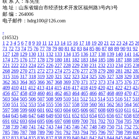
联 系 人：车先生
地 址：山东省烟台市经济技术开发区福州路3号内3号
邮 编：264006
电子邮件：hdrg100@126.com
-
(16532)
1
2
3
4
5
6
7
8
9
10
11
12
13
14
15
16
17
18
19
20
21
22
23
24
25
2
71
72
73
74
75
76
77
78
79
80
81
82
83
84
85
86
87
88
89
90
91
92
127
128
129
130
131
132
133
134
135
136
137
138
139
140
141
14
174
175
176
177
178
179
180
181
182
183
184
185
186
187
188
18
221
222
223
224
225
226
227
228
229
230
231
232
233
234
235
23
268
269
270
271
272
273
274
275
276
277
278
279
280
281
282
28
315
316
317
318
319
320
321
322
323
324
325
326
327
328
329
33
362
363
364
365
366
367
368
369
370
371
372
373
374
375
376
37
409
410
411
412
413
414
415
416
417
418
419
420
421
422
423
42
456
457
458
459
460
461
462
463
464
465
466
467
468
469
470
47
503
504
505
506
507
508
509
510
511
512
513
514
515
516
517
51
550
551
552
553
554
555
556
557
558
559
560
561
562
563
564
56
597
598
599
600
601
602
603
604
605
606
607
608
609
610
611
61
644
645
646
647
648
649
650
651
652
653
654
655
656
657
658
65
691
692
693
694
695
696
697
698
699
700
701
702
703
704
705
70
738
739
740
741
742
743
744
745
746
747
748
749
750
751
752
75
785
786
787
788
789
790
791
792
793
794
795
796
797
798
799
80
832
833
834
835
836
837
838
839
840
841
842
843
844
845
846
84