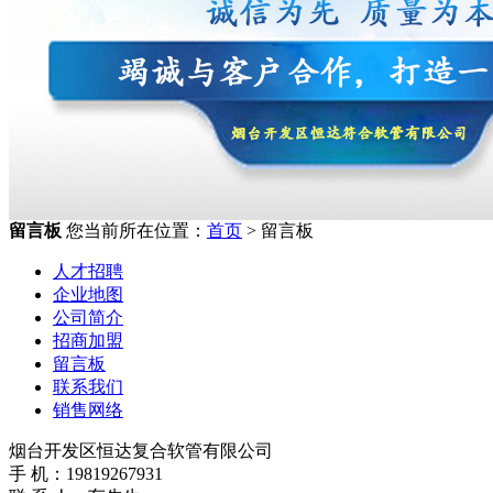
留言板
您当前所在位置：
首页
> 留言板
人才招聘
企业地图
公司简介
招商加盟
留言板
联系我们
销售网络
烟台开发区恒达复合软管有限公司
手 机：19819267931