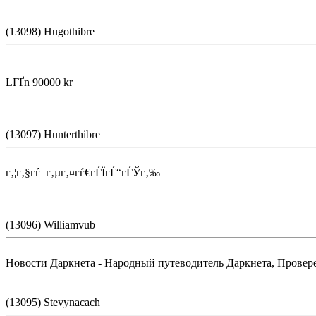
(13098) Hugothibre
LГҐn 90000 kr
(13097) Hunterthibre
г‚¦г‚§гѓ–г‚µг‚¤гѓ€гЃЇгЃ“гЃЎг‚‰
(13096) Williamvub
Новости Даркнета - Народный путеводитель Даркнета, Провер
(13095) Stevynacach