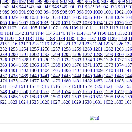
4
895
896
897
898
899
900
901
902
903
904
905
906
907
908
909
91
1
942
943
944
945
946
947
948
949
950
951
952
953
954
955
956
95
8
989
990
991
992
993
994
995
996
997
998
999
1000
1001
1002
100
028
1029
1030
1031
1032
1033
1034
1035
1036
1037
1038
1039
104
065
1066
1067
1068
1069
1070
1071
1072
1073
1074
1075
1076
107
102
1103
1104
1105
1106
1107
1108
1109
1110
1111
1112
1113
1114
1
40
1141
1142
1143
1144
1145
1146
1147
1148
1149
1150
1151
1152
1
78
1179
1180
1181
1182
1183
1184
1185
1186
1187
1188
1189
1190
1
215
1216
1217
1218
1219
1220
1221
1222
1223
1224
1225
1226
122
252
1253
1254
1255
1256
1257
1258
1259
1260
1261
1262
1263
126
289
1290
1291
1292
1293
1294
1295
1296
1297
1298
1299
1300
130
326
1327
1328
1329
1330
1331
1332
1333
1334
1335
1336
1337
133
363
1364
1365
1366
1367
1368
1369
1370
1371
1372
1373
1374
137
400
1401
1402
1403
1404
1405
1406
1407
1408
1409
1410
1411
141
437
1438
1439
1440
1441
1442
1443
1444
1445
1446
1447
1448
144
474
1475
1476
1477
1478
1479
1480
1481
1482
1483
1484
1485
148
511
1512
1513
1514
1515
1516
1517
1518
1519
1520
1521
1522
152
548
1549
1550
1551
1552
1553
1554
1555
1556
1557
1558
1559
156
585
1586
1587
1588
1589
1590
1591
1592
1593
1594
1595
1596
159
622
1623
1624
1625
1626
1627
1628
1629
1630
1631
1632
1633
163