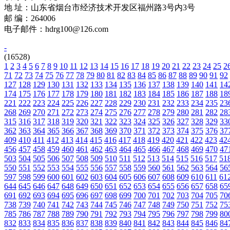
联 系 人：车先生
地 址：山东省烟台市经济技术开发区福州路3号内3号
邮 编：264006
电子邮件：hdrg100@126.com
-
(16528)
1
2
3
4
5
6
7
8
9
10
11
12
13
14
15
16
17
18
19
20
21
22
23
24
25
2
71
72
73
74
75
76
77
78
79
80
81
82
83
84
85
86
87
88
89
90
91
92
127
128
129
130
131
132
133
134
135
136
137
138
139
140
141
14
174
175
176
177
178
179
180
181
182
183
184
185
186
187
188
18
221
222
223
224
225
226
227
228
229
230
231
232
233
234
235
23
268
269
270
271
272
273
274
275
276
277
278
279
280
281
282
28
315
316
317
318
319
320
321
322
323
324
325
326
327
328
329
33
362
363
364
365
366
367
368
369
370
371
372
373
374
375
376
37
409
410
411
412
413
414
415
416
417
418
419
420
421
422
423
42
456
457
458
459
460
461
462
463
464
465
466
467
468
469
470
47
503
504
505
506
507
508
509
510
511
512
513
514
515
516
517
51
550
551
552
553
554
555
556
557
558
559
560
561
562
563
564
56
597
598
599
600
601
602
603
604
605
606
607
608
609
610
611
61
644
645
646
647
648
649
650
651
652
653
654
655
656
657
658
65
691
692
693
694
695
696
697
698
699
700
701
702
703
704
705
70
738
739
740
741
742
743
744
745
746
747
748
749
750
751
752
75
785
786
787
788
789
790
791
792
793
794
795
796
797
798
799
80
832
833
834
835
836
837
838
839
840
841
842
843
844
845
846
84