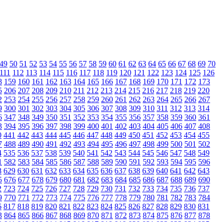
49
50
51
52
53
54
55
56
57
58
59
60
61
62
63
64
65
66
67
68
69
70
111
112
113
114
115
116
117
118
119
120
121
122
123
124
125
126
8
159
160
161
162
163
164
165
166
167
168
169
170
171
172
173
5
206
207
208
209
210
211
212
213
214
215
216
217
218
219
220
2
253
254
255
256
257
258
259
260
261
262
263
264
265
266
267
9
300
301
302
303
304
305
306
307
308
309
310
311
312
313
314
6
347
348
349
350
351
352
353
354
355
356
357
358
359
360
361
3
394
395
396
397
398
399
400
401
402
403
404
405
406
407
408
0
441
442
443
444
445
446
447
448
449
450
451
452
453
454
455
7
488
489
490
491
492
493
494
495
496
497
498
499
500
501
502
4
535
536
537
538
539
540
541
542
543
544
545
546
547
548
549
1
582
583
584
585
586
587
588
589
590
591
592
593
594
595
596
8
629
630
631
632
633
634
635
636
637
638
639
640
641
642
643
5
676
677
678
679
680
681
682
683
684
685
686
687
688
689
690
2
723
724
725
726
727
728
729
730
731
732
733
734
735
736
737
9
770
771
772
773
774
775
776
777
778
779
780
781
782
783
784
6
817
818
819
820
821
822
823
824
825
826
827
828
829
830
831
3
864
865
866
867
868
869
870
871
872
873
874
875
876
877
878