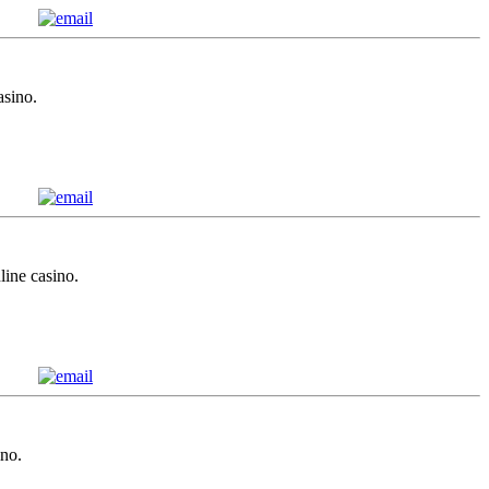
asino.
line casino.
ino.