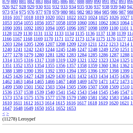
879
880
881
882
883
884
885
886
887
888
889
890
891
892
893
89
926
927
928
929
930
931
932
933
934
935
936
937
938
939
940
94
973
974
975
976
977
978
979
980
981
982
983
984
985
986
987
98
1016
1017
1018
1019
1020
1021
1022
1023
1024
1025
1026
1027
1
1053
1054
1055
1056
1057
1058
1059
1060
1061
1062
1063
1064
1
1090
1091
1092
1093
1094
1095
1096
1097
1098
1099
1100
1101
1
1128
1129
1130
1131
1132
1133
1134
1135
1136
1137
1138
1139
11
1166
1167
1168
1169
1170
1171
1172
1173
1174
1175
1176
1177
11
1203
1204
1205
1206
1207
1208
1209
1210
1211
1212
1213
1214
1
1240
1241
1242
1243
1244
1245
1246
1247
1248
1249
1250
1251
1
1277
1278
1279
1280
1281
1282
1283
1284
1285
1286
1287
1288
1
1314
1315
1316
1317
1318
1319
1320
1321
1322
1323
1324
1325
1
1351
1352
1353
1354
1355
1356
1357
1358
1359
1360
1361
1362
1
1388
1389
1390
1391
1392
1393
1394
1395
1396
1397
1398
1399
1
1425
1426
1427
1428
1429
1430
1431
1432
1433
1434
1435
1436
1
1462
1463
1464
1465
1466
1467
1468
1469
1470
1471
1472
1473
1
1499
1500
1501
1502
1503
1504
1505
1506
1507
1508
1509
1510
1
1536
1537
1538
1539
1540
1541
1542
1543
1544
1545
1546
1547
1
1573
1574
1575
1576
1577
1578
1579
1580
1581
1582
1583
1584
1
1610
1611
1612
1613
1614
1615
1616
1617
1618
1619
1620
1621
1
1647
1648
1649
1650
1651
1652
1653
<
>
(11278) Leroypef