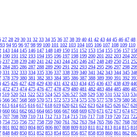
6
27
28
29
30
31
32
33
34
35
36
37
38
39
40
41
42
43
44
45
46
47
48
93
94
95
96
97
98
99
100
101
102
103
104
105
106
107
108
109
110
2
143
144
145
146
147
148
149
150
151
152
153
154
155
156
157
15
9
190
191
192
193
194
195
196
197
198
199
200
201
202
203
204
20
6
237
238
239
240
241
242
243
244
245
246
247
248
249
250
251
25
3
284
285
286
287
288
289
290
291
292
293
294
295
296
297
298
29
0
331
332
333
334
335
336
337
338
339
340
341
342
343
344
345
34
7
378
379
380
381
382
383
384
385
386
387
388
389
390
391
392
39
4
425
426
427
428
429
430
431
432
433
434
435
436
437
438
439
44
1
472
473
474
475
476
477
478
479
480
481
482
483
484
485
486
48
8
519
520
521
522
523
524
525
526
527
528
529
530
531
532
533
53
5
566
567
568
569
570
571
572
573
574
575
576
577
578
579
580
58
2
613
614
615
616
617
618
619
620
621
622
623
624
625
626
627
62
9
660
661
662
663
664
665
666
667
668
669
670
671
672
673
674
67
6
707
708
709
710
711
712
713
714
715
716
717
718
719
720
721
72
3
754
755
756
757
758
759
760
761
762
763
764
765
766
767
768
76
0
801
802
803
804
805
806
807
808
809
810
811
812
813
814
815
81
7
848
849
850
851
852
853
854
855
856
857
858
859
860
861
862
86