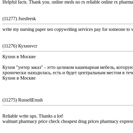
Helpful facts. Thank you. online meds no rx reliable online rx phar
(11277) Jxesfeesk
write my nursing paper seo copywriting services pay for someone to w
(11276) Кухниvcr
Кухни в Москве
Кухня "унтер заказ" - этто целиком кашеварная мебель, котор
хронически находилась, есть и будет центральным местом в теч
Кухни в Москве
(11275) RussellErush
Reliable write ups. Thanks a lot!
walmart pharmacy price check cheapest drug prices pharmacy express