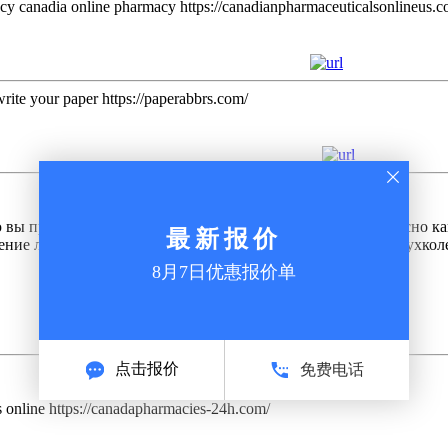
macy canadia online pharmacy https://canadianpharmaceuticalsonlineus.c
rite your paper https://paperabbrs.com/
ую вы проектируете сами. Готовая кухня, что ваша милость ясно 
ение любом берлоге, случайно через того, сколько спирт двухкол
 online https://canadapharmacies-24h.com/