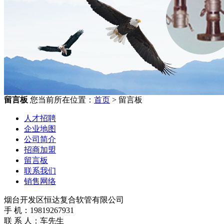
留言板
您当前所在位置：
首页
> 留言板
人才招聘
企业地图
公司简介
招商加盟
留言板
联系我们
销售网络
烟台开发区恒达复合软管有限公司
手 机：19819267931