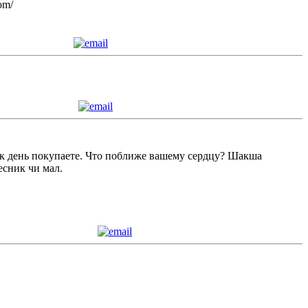
om/
как день покупаете. Что поближе вашему сердцу? Шакша
есник чи мал.