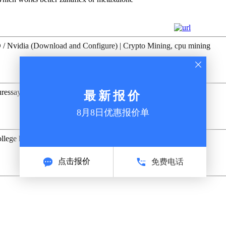
Nvidia (Download and Configure) | Crypto Mining, cpu mining
ouressaypride.com/
ollege https://essayrightversion.com/