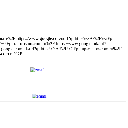
m.ru%2F https://www.google.co.vi/url?q=https%3A%2F%2Fpin-
%2Fpin-upcasino-com.ru%2F https://www.google.mk/url?
w.google.com.hk/url?q=https%3A%2F%2Fpinup-casino-com.ru%2F
o-com.ru%2F