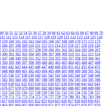
49
50
51
52
53
54
55
56
57
58
59
60
61
62
63
64
65
66
67
68
69
70
111
112
113
114
115
116
117
118
119
120
121
122
123
124
125
126
8
159
160
161
162
163
164
165
166
167
168
169
170
171
172
173
5
206
207
208
209
210
211
212
213
214
215
216
217
218
219
220
2
253
254
255
256
257
258
259
260
261
262
263
264
265
266
267
9
300
301
302
303
304
305
306
307
308
309
310
311
312
313
314
6
347
348
349
350
351
352
353
354
355
356
357
358
359
360
361
3
394
395
396
397
398
399
400
401
402
403
404
405
406
407
408
0
441
442
443
444
445
446
447
448
449
450
451
452
453
454
455
7
488
489
490
491
492
493
494
495
496
497
498
499
500
501
502
4
535
536
537
538
539
540
541
542
543
544
545
546
547
548
549
1
582
583
584
585
586
587
588
589
590
591
592
593
594
595
596
8
629
630
631
632
633
634
635
636
637
638
639
640
641
642
643
5
676
677
678
679
680
681
682
683
684
685
686
687
688
689
690
2
723
724
725
726
727
728
729
730
731
732
733
734
735
736
737
9
770
771
772
773
774
775
776
777
778
779
780
781
782
783
784
6
817
818
819
820
821
822
823
824
825
826
827
828
829
830
831
3
864
865
866
867
868
869
870
871
872
873
874
875
876
877
878