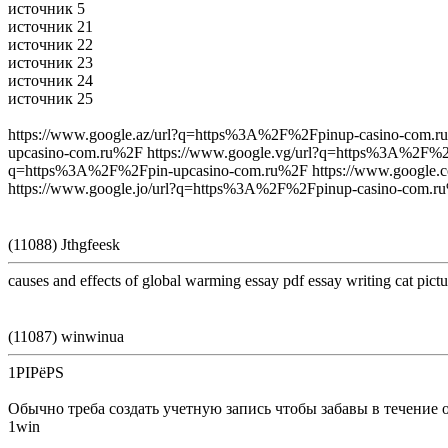
источник 5
источник 21
источник 22
источник 23
источник 24
источник 25
https://www.google.az/url?q=https%3A%2F%2Fpinup-casino-com.r
upcasino-com.ru%2F https://www.google.vg/url?q=https%3A%2F%2F
q=https%3A%2F%2Fpin-upcasino-com.ru%2F https://www.google.
https://www.google.jo/url?q=https%3A%2F%2Fpinup-casino-com.r
(11088) Jthgfeesk
causes and effects of global warming essay pdf essay writing cat pict
(11087) winwinua
1РІРёРЅ
Обычно треба создать учетную запись чтобы забавы в течение онл
1win