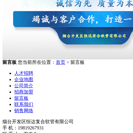
留言板
您当前所在位置：
首页
> 留言板
人才招聘
企业地图
公司简介
招商加盟
留言板
联系我们
销售网络
烟台开发区恒达复合软管有限公司
手 机：19819267931