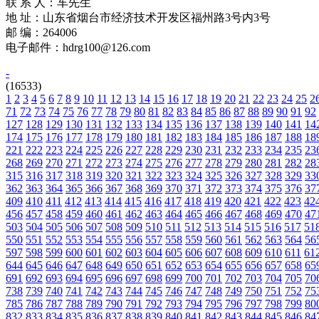
联 系 人：车先生
地 址：山东省烟台市经济技术开发区福州路3号内3号
邮 编：264006
电子邮件：hdrg100@126.com
-
(16533)
1
2
3
4
5
6
7
8
9
10
11
12
13
14
15
16
17
18
19
20
21
22
23
24
25
2
71
72
73
74
75
76
77
78
79
80
81
82
83
84
85
86
87
88
89
90
91
92
127
128
129
130
131
132
133
134
135
136
137
138
139
140
141
14
174
175
176
177
178
179
180
181
182
183
184
185
186
187
188
18
221
222
223
224
225
226
227
228
229
230
231
232
233
234
235
23
268
269
270
271
272
273
274
275
276
277
278
279
280
281
282
28
315
316
317
318
319
320
321
322
323
324
325
326
327
328
329
33
362
363
364
365
366
367
368
369
370
371
372
373
374
375
376
37
409
410
411
412
413
414
415
416
417
418
419
420
421
422
423
42
456
457
458
459
460
461
462
463
464
465
466
467
468
469
470
47
503
504
505
506
507
508
509
510
511
512
513
514
515
516
517
51
550
551
552
553
554
555
556
557
558
559
560
561
562
563
564
56
597
598
599
600
601
602
603
604
605
606
607
608
609
610
611
61
644
645
646
647
648
649
650
651
652
653
654
655
656
657
658
65
691
692
693
694
695
696
697
698
699
700
701
702
703
704
705
70
738
739
740
741
742
743
744
745
746
747
748
749
750
751
752
75
785
786
787
788
789
790
791
792
793
794
795
796
797
798
799
80
832
833
834
835
836
837
838
839
840
841
842
843
844
845
846
84