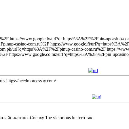
u%2F https://www.google.lv/url?q=https%3A%2F%2Fpin-upcasino-co
pinup-casino-com.ru%2F https://www.google.fi/url?q=https%3A%2F
com.pk/url?q=https%3A%2F%2Fpinup-casino-com.ru%2F https://ww
u%2F https://www.google.co.mz/url?q=https%3A%2F%2Fpin-upcasin
ures https://needmoreessay.com/
айн-казино. Сверху 1be victorious in этто так.