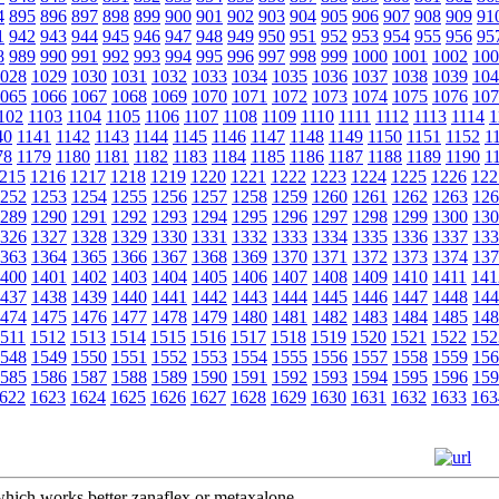
4
895
896
897
898
899
900
901
902
903
904
905
906
907
908
909
91
1
942
943
944
945
946
947
948
949
950
951
952
953
954
955
956
95
8
989
990
991
992
993
994
995
996
997
998
999
1000
1001
1002
100
028
1029
1030
1031
1032
1033
1034
1035
1036
1037
1038
1039
104
065
1066
1067
1068
1069
1070
1071
1072
1073
1074
1075
1076
107
102
1103
1104
1105
1106
1107
1108
1109
1110
1111
1112
1113
1114
1
40
1141
1142
1143
1144
1145
1146
1147
1148
1149
1150
1151
1152
1
78
1179
1180
1181
1182
1183
1184
1185
1186
1187
1188
1189
1190
1
215
1216
1217
1218
1219
1220
1221
1222
1223
1224
1225
1226
122
252
1253
1254
1255
1256
1257
1258
1259
1260
1261
1262
1263
126
289
1290
1291
1292
1293
1294
1295
1296
1297
1298
1299
1300
130
326
1327
1328
1329
1330
1331
1332
1333
1334
1335
1336
1337
133
363
1364
1365
1366
1367
1368
1369
1370
1371
1372
1373
1374
137
400
1401
1402
1403
1404
1405
1406
1407
1408
1409
1410
1411
141
437
1438
1439
1440
1441
1442
1443
1444
1445
1446
1447
1448
144
474
1475
1476
1477
1478
1479
1480
1481
1482
1483
1484
1485
148
511
1512
1513
1514
1515
1516
1517
1518
1519
1520
1521
1522
152
548
1549
1550
1551
1552
1553
1554
1555
1556
1557
1558
1559
156
585
1586
1587
1588
1589
1590
1591
1592
1593
1594
1595
1596
159
622
1623
1624
1625
1626
1627
1628
1629
1630
1631
1632
1633
163
 which works better zanaflex or metaxalone