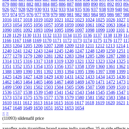
879
880
881
882
883
884
885
886
887
888
889
890
891
892
893
89
926
927
928
929
930
931
932
933
934
935
936
937
938
939
940
94
973
974
975
976
977
978
979
980
981
982
983
984
985
986
987
98
1016
1017
1018
1019
1020
1021
1022
1023
1024
1025
1026
1027
1
1053
1054
1055
1056
1057
1058
1059
1060
1061
1062
1063
1064
1
1090
1091
1092
1093
1094
1095
1096
1097
1098
1099
1100
1101
1
1128
1129
1130
1131
1132
1133
1134
1135
1136
1137
1138
1139
11
1166
1167
1168
1169
1170
1171
1172
1173
1174
1175
1176
1177
11
1203
1204
1205
1206
1207
1208
1209
1210
1211
1212
1213
1214
1
1240
1241
1242
1243
1244
1245
1246
1247
1248
1249
1250
1251
1
1277
1278
1279
1280
1281
1282
1283
1284
1285
1286
1287
1288
1
1314
1315
1316
1317
1318
1319
1320
1321
1322
1323
1324
1325
1
1351
1352
1353
1354
1355
1356
1357
1358
1359
1360
1361
1362
1
1388
1389
1390
1391
1392
1393
1394
1395
1396
1397
1398
1399
1
1425
1426
1427
1428
1429
1430
1431
1432
1433
1434
1435
1436
1
1462
1463
1464
1465
1466
1467
1468
1469
1470
1471
1472
1473
1
1499
1500
1501
1502
1503
1504
1505
1506
1507
1508
1509
1510
1
1536
1537
1538
1539
1540
1541
1542
1543
1544
1545
1546
1547
1
1573
1574
1575
1576
1577
1578
1579
1580
1581
1582
1583
1584
1
1610
1611
1612
1613
1614
1615
1616
1617
1618
1619
1620
1621
1
1647
1648
1649
1650
1651
1652
1653
1654
<
>
(11093) sildenafil price
zanaflex pain tizanidine brand name india zanaflex 25 m side effects