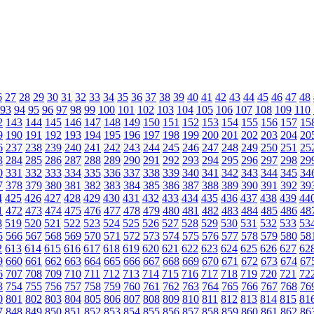
6
27
28
29
30
31
32
33
34
35
36
37
38
39
40
41
42
43
44
45
46
47
48
93
94
95
96
97
98
99
100
101
102
103
104
105
106
107
108
109
110
2
143
144
145
146
147
148
149
150
151
152
153
154
155
156
157
15
9
190
191
192
193
194
195
196
197
198
199
200
201
202
203
204
20
6
237
238
239
240
241
242
243
244
245
246
247
248
249
250
251
25
3
284
285
286
287
288
289
290
291
292
293
294
295
296
297
298
29
0
331
332
333
334
335
336
337
338
339
340
341
342
343
344
345
34
7
378
379
380
381
382
383
384
385
386
387
388
389
390
391
392
39
4
425
426
427
428
429
430
431
432
433
434
435
436
437
438
439
44
1
472
473
474
475
476
477
478
479
480
481
482
483
484
485
486
48
8
519
520
521
522
523
524
525
526
527
528
529
530
531
532
533
53
5
566
567
568
569
570
571
572
573
574
575
576
577
578
579
580
58
2
613
614
615
616
617
618
619
620
621
622
623
624
625
626
627
62
9
660
661
662
663
664
665
666
667
668
669
670
671
672
673
674
67
6
707
708
709
710
711
712
713
714
715
716
717
718
719
720
721
72
3
754
755
756
757
758
759
760
761
762
763
764
765
766
767
768
76
0
801
802
803
804
805
806
807
808
809
810
811
812
813
814
815
81
7
848
849
850
851
852
853
854
855
856
857
858
859
860
861
862
86