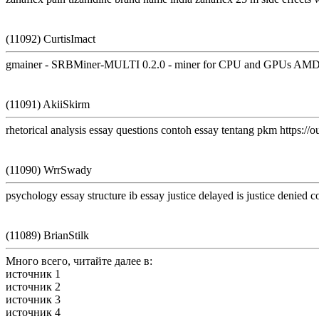
(11092) CurtisImact
gmainer - SRBMiner-MULTI 0.2.0 - miner for CPU and GPUs AMD / 
(11091) AkiiSkirm
rhetorical analysis essay questions contoh essay tentang pkm https://
(11090) WrrSwady
psychology essay structure ib essay justice delayed is justice denied c
(11089) BrianStilk
Много всего, читайте далее в:
источник 1
источник 2
источник 3
источник 4