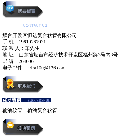
烟台开发区恒达复合软管有限公司
手 机：19819267931
联 系 人：车先生
地 址：山东省烟台市经济技术开发区福州路3号内3号
邮 编：264006
电子邮件：hdrg100@126.com
输油软管，输油复合软管