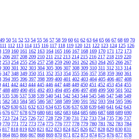
49
50
51
52
53
54
55
56
57
58
59
60
61
62
63
64
65
66
67
68
69
70
111
112
113
114
115
116
117
118
119
120
121
122
123
124
125
126
8
159
160
161
162
163
164
165
166
167
168
169
170
171
172
173
5
206
207
208
209
210
211
212
213
214
215
216
217
218
219
220
2
253
254
255
256
257
258
259
260
261
262
263
264
265
266
267
9
300
301
302
303
304
305
306
307
308
309
310
311
312
313
314
6
347
348
349
350
351
352
353
354
355
356
357
358
359
360
361
3
394
395
396
397
398
399
400
401
402
403
404
405
406
407
408
0
441
442
443
444
445
446
447
448
449
450
451
452
453
454
455
7
488
489
490
491
492
493
494
495
496
497
498
499
500
501
502
4
535
536
537
538
539
540
541
542
543
544
545
546
547
548
549
1
582
583
584
585
586
587
588
589
590
591
592
593
594
595
596
8
629
630
631
632
633
634
635
636
637
638
639
640
641
642
643
5
676
677
678
679
680
681
682
683
684
685
686
687
688
689
690
2
723
724
725
726
727
728
729
730
731
732
733
734
735
736
737
9
770
771
772
773
774
775
776
777
778
779
780
781
782
783
784
6
817
818
819
820
821
822
823
824
825
826
827
828
829
830
831
3
864
865
866
867
868
869
870
871
872
873
874
875
876
877
878