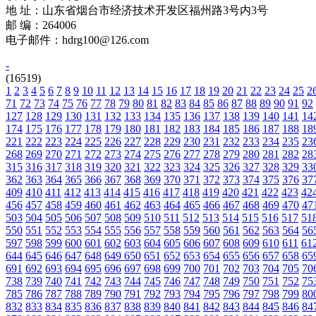
地 址：山东省烟台市经济技术开发区福州路3号内3号
邮 编：264006
电子邮件：hdrg100@126.com
-
(16519)
1
2
3
4
5
6
7
8
9
10
11
12
13
14
15
16
17
18
19
20
21
22
23
24
25
2
71
72
73
74
75
76
77
78
79
80
81
82
83
84
85
86
87
88
89
90
91
92
127
128
129
130
131
132
133
134
135
136
137
138
139
140
141
14
174
175
176
177
178
179
180
181
182
183
184
185
186
187
188
18
221
222
223
224
225
226
227
228
229
230
231
232
233
234
235
23
268
269
270
271
272
273
274
275
276
277
278
279
280
281
282
28
315
316
317
318
319
320
321
322
323
324
325
326
327
328
329
33
362
363
364
365
366
367
368
369
370
371
372
373
374
375
376
37
409
410
411
412
413
414
415
416
417
418
419
420
421
422
423
42
456
457
458
459
460
461
462
463
464
465
466
467
468
469
470
47
503
504
505
506
507
508
509
510
511
512
513
514
515
516
517
51
550
551
552
553
554
555
556
557
558
559
560
561
562
563
564
56
597
598
599
600
601
602
603
604
605
606
607
608
609
610
611
61
644
645
646
647
648
649
650
651
652
653
654
655
656
657
658
65
691
692
693
694
695
696
697
698
699
700
701
702
703
704
705
70
738
739
740
741
742
743
744
745
746
747
748
749
750
751
752
75
785
786
787
788
789
790
791
792
793
794
795
796
797
798
799
80
832
833
834
835
836
837
838
839
840
841
842
843
844
845
846
84