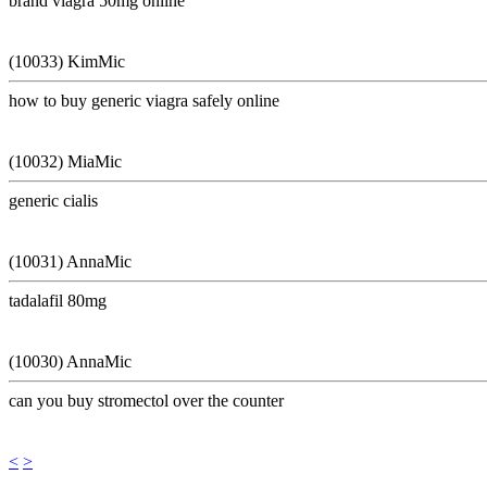
brand viagra 50mg online
(10033) KimMic
how to buy generic viagra safely online
(10032) MiaMic
generic cialis
(10031) AnnaMic
tadalafil 80mg
(10030) AnnaMic
can you buy stromectol over the counter
<
>