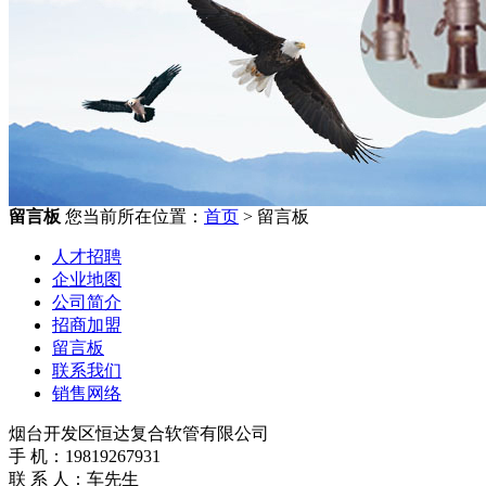
留言板
您当前所在位置：
首页
> 留言板
人才招聘
企业地图
公司简介
招商加盟
留言板
联系我们
销售网络
烟台开发区恒达复合软管有限公司
手 机：19819267931
联 系 人：车先生