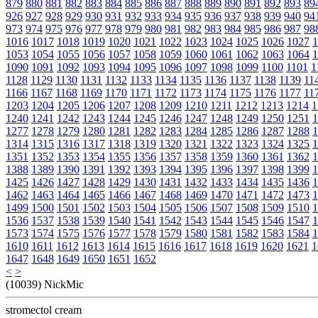
879
880
881
882
883
884
885
886
887
888
889
890
891
892
893
89
926
927
928
929
930
931
932
933
934
935
936
937
938
939
940
94
973
974
975
976
977
978
979
980
981
982
983
984
985
986
987
98
1016
1017
1018
1019
1020
1021
1022
1023
1024
1025
1026
1027
1
1053
1054
1055
1056
1057
1058
1059
1060
1061
1062
1063
1064
1
1090
1091
1092
1093
1094
1095
1096
1097
1098
1099
1100
1101
1
1128
1129
1130
1131
1132
1133
1134
1135
1136
1137
1138
1139
11
1166
1167
1168
1169
1170
1171
1172
1173
1174
1175
1176
1177
11
1203
1204
1205
1206
1207
1208
1209
1210
1211
1212
1213
1214
1
1240
1241
1242
1243
1244
1245
1246
1247
1248
1249
1250
1251
1
1277
1278
1279
1280
1281
1282
1283
1284
1285
1286
1287
1288
1
1314
1315
1316
1317
1318
1319
1320
1321
1322
1323
1324
1325
1
1351
1352
1353
1354
1355
1356
1357
1358
1359
1360
1361
1362
1
1388
1389
1390
1391
1392
1393
1394
1395
1396
1397
1398
1399
1
1425
1426
1427
1428
1429
1430
1431
1432
1433
1434
1435
1436
1
1462
1463
1464
1465
1466
1467
1468
1469
1470
1471
1472
1473
1
1499
1500
1501
1502
1503
1504
1505
1506
1507
1508
1509
1510
1
1536
1537
1538
1539
1540
1541
1542
1543
1544
1545
1546
1547
1
1573
1574
1575
1576
1577
1578
1579
1580
1581
1582
1583
1584
1
1610
1611
1612
1613
1614
1615
1616
1617
1618
1619
1620
1621
1
1647
1648
1649
1650
1651
1652
<
>
(10039) NickMic
stromectol cream