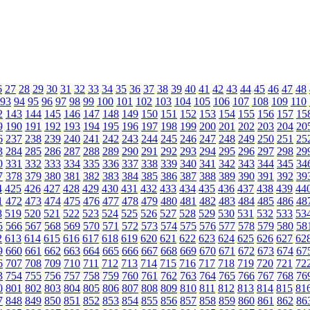
6
27
28
29
30
31
32
33
34
35
36
37
38
39
40
41
42
43
44
45
46
47
48
93
94
95
96
97
98
99
100
101
102
103
104
105
106
107
108
109
110
2
143
144
145
146
147
148
149
150
151
152
153
154
155
156
157
15
9
190
191
192
193
194
195
196
197
198
199
200
201
202
203
204
20
6
237
238
239
240
241
242
243
244
245
246
247
248
249
250
251
25
3
284
285
286
287
288
289
290
291
292
293
294
295
296
297
298
29
0
331
332
333
334
335
336
337
338
339
340
341
342
343
344
345
34
7
378
379
380
381
382
383
384
385
386
387
388
389
390
391
392
39
4
425
426
427
428
429
430
431
432
433
434
435
436
437
438
439
44
1
472
473
474
475
476
477
478
479
480
481
482
483
484
485
486
48
8
519
520
521
522
523
524
525
526
527
528
529
530
531
532
533
53
5
566
567
568
569
570
571
572
573
574
575
576
577
578
579
580
58
2
613
614
615
616
617
618
619
620
621
622
623
624
625
626
627
62
9
660
661
662
663
664
665
666
667
668
669
670
671
672
673
674
67
6
707
708
709
710
711
712
713
714
715
716
717
718
719
720
721
72
3
754
755
756
757
758
759
760
761
762
763
764
765
766
767
768
76
0
801
802
803
804
805
806
807
808
809
810
811
812
813
814
815
81
7
848
849
850
851
852
853
854
855
856
857
858
859
860
861
862
86