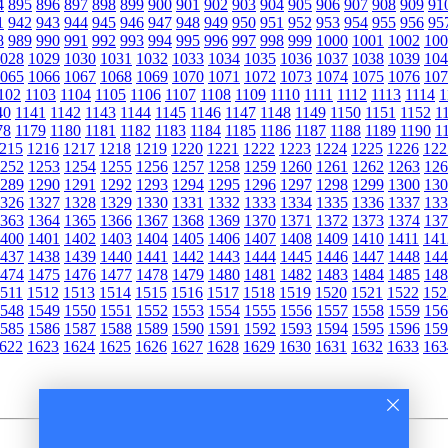
4
895
896
897
898
899
900
901
902
903
904
905
906
907
908
909
91
1
942
943
944
945
946
947
948
949
950
951
952
953
954
955
956
95
8
989
990
991
992
993
994
995
996
997
998
999
1000
1001
1002
100
028
1029
1030
1031
1032
1033
1034
1035
1036
1037
1038
1039
104
065
1066
1067
1068
1069
1070
1071
1072
1073
1074
1075
1076
107
102
1103
1104
1105
1106
1107
1108
1109
1110
1111
1112
1113
1114
1
40
1141
1142
1143
1144
1145
1146
1147
1148
1149
1150
1151
1152
1
78
1179
1180
1181
1182
1183
1184
1185
1186
1187
1188
1189
1190
1
215
1216
1217
1218
1219
1220
1221
1222
1223
1224
1225
1226
122
252
1253
1254
1255
1256
1257
1258
1259
1260
1261
1262
1263
126
289
1290
1291
1292
1293
1294
1295
1296
1297
1298
1299
1300
130
326
1327
1328
1329
1330
1331
1332
1333
1334
1335
1336
1337
133
363
1364
1365
1366
1367
1368
1369
1370
1371
1372
1373
1374
137
400
1401
1402
1403
1404
1405
1406
1407
1408
1409
1410
1411
141
437
1438
1439
1440
1441
1442
1443
1444
1445
1446
1447
1448
144
474
1475
1476
1477
1478
1479
1480
1481
1482
1483
1484
1485
148
511
1512
1513
1514
1515
1516
1517
1518
1519
1520
1521
1522
152
548
1549
1550
1551
1552
1553
1554
1555
1556
1557
1558
1559
156
585
1586
1587
1588
1589
1590
1591
1592
1593
1594
1595
1596
159
622
1623
1624
1625
1626
1627
1628
1629
1630
1631
1632
1633
163