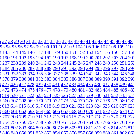
6
27
28
29
30
31
32
33
34
35
36
37
38
39
40
41
42
43
44
45
46
47
48
93
94
95
96
97
98
99
100
101
102
103
104
105
106
107
108
109
110
2
143
144
145
146
147
148
149
150
151
152
153
154
155
156
157
15
9
190
191
192
193
194
195
196
197
198
199
200
201
202
203
204
20
6
237
238
239
240
241
242
243
244
245
246
247
248
249
250
251
25
3
284
285
286
287
288
289
290
291
292
293
294
295
296
297
298
29
0
331
332
333
334
335
336
337
338
339
340
341
342
343
344
345
34
7
378
379
380
381
382
383
384
385
386
387
388
389
390
391
392
39
4
425
426
427
428
429
430
431
432
433
434
435
436
437
438
439
44
1
472
473
474
475
476
477
478
479
480
481
482
483
484
485
486
48
8
519
520
521
522
523
524
525
526
527
528
529
530
531
532
533
53
5
566
567
568
569
570
571
572
573
574
575
576
577
578
579
580
58
2
613
614
615
616
617
618
619
620
621
622
623
624
625
626
627
62
9
660
661
662
663
664
665
666
667
668
669
670
671
672
673
674
67
6
707
708
709
710
711
712
713
714
715
716
717
718
719
720
721
72
3
754
755
756
757
758
759
760
761
762
763
764
765
766
767
768
76
0
801
802
803
804
805
806
807
808
809
810
811
812
813
814
815
81
7
848
849
850
851
852
853
854
855
856
857
858
859
860
861
862
86