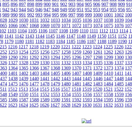
4
895
896
897
898
899
900
901
902
903
904
905
906
907
908
909
91
1
942
943
944
945
946
947
948
949
950
951
952
953
954
955
956
95
8
989
990
991
992
993
994
995
996
997
998
999
1000
1001
1002
100
028
1029
1030
1031
1032
1033
1034
1035
1036
1037
1038
1039
104
065
1066
1067
1068
1069
1070
1071
1072
1073
1074
1075
1076
107
102
1103
1104
1105
1106
1107
1108
1109
1110
1111
1112
1113
1114
1
40
1141
1142
1143
1144
1145
1146
1147
1148
1149
1150
1151
1152
1
78
1179
1180
1181
1182
1183
1184
1185
1186
1187
1188
1189
1190
1
215
1216
1217
1218
1219
1220
1221
1222
1223
1224
1225
1226
122
252
1253
1254
1255
1256
1257
1258
1259
1260
1261
1262
1263
126
289
1290
1291
1292
1293
1294
1295
1296
1297
1298
1299
1300
130
326
1327
1328
1329
1330
1331
1332
1333
1334
1335
1336
1337
133
363
1364
1365
1366
1367
1368
1369
1370
1371
1372
1373
1374
137
400
1401
1402
1403
1404
1405
1406
1407
1408
1409
1410
1411
141
437
1438
1439
1440
1441
1442
1443
1444
1445
1446
1447
1448
144
474
1475
1476
1477
1478
1479
1480
1481
1482
1483
1484
1485
148
511
1512
1513
1514
1515
1516
1517
1518
1519
1520
1521
1522
152
548
1549
1550
1551
1552
1553
1554
1555
1556
1557
1558
1559
156
585
1586
1587
1588
1589
1590
1591
1592
1593
1594
1595
1596
159
622
1623
1624
1625
1626
1627
1628
1629
1630
1631
1632
1633
163