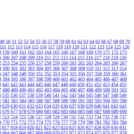
49
50
51
52
53
54
55
56
57
58
59
60
61
62
63
64
65
66
67
68
69
70
111
112
113
114
115
116
117
118
119
120
121
122
123
124
125
126
8
159
160
161
162
163
164
165
166
167
168
169
170
171
172
173
5
206
207
208
209
210
211
212
213
214
215
216
217
218
219
220
2
253
254
255
256
257
258
259
260
261
262
263
264
265
266
267
9
300
301
302
303
304
305
306
307
308
309
310
311
312
313
314
6
347
348
349
350
351
352
353
354
355
356
357
358
359
360
361
3
394
395
396
397
398
399
400
401
402
403
404
405
406
407
408
0
441
442
443
444
445
446
447
448
449
450
451
452
453
454
455
7
488
489
490
491
492
493
494
495
496
497
498
499
500
501
502
4
535
536
537
538
539
540
541
542
543
544
545
546
547
548
549
1
582
583
584
585
586
587
588
589
590
591
592
593
594
595
596
8
629
630
631
632
633
634
635
636
637
638
639
640
641
642
643
5
676
677
678
679
680
681
682
683
684
685
686
687
688
689
690
2
723
724
725
726
727
728
729
730
731
732
733
734
735
736
737
9
770
771
772
773
774
775
776
777
778
779
780
781
782
783
784
6
817
818
819
820
821
822
823
824
825
826
827
828
829
830
831
3
864
865
866
867
868
869
870
871
872
873
874
875
876
877
878