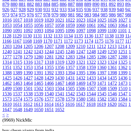
879
880
881
882
883
884
885
886
887
888
889
890
891
892
893
89
926
927
928
929
930
931
932
933
934
935
936
937
938
939
940
94
973
974
975
976
977
978
979
980
981
982
983
984
985
986
987
98
1016
1017
1018
1019
1020
1021
1022
1023
1024
1025
1026
1027
1
1053
1054
1055
1056
1057
1058
1059
1060
1061
1062
1063
1064
1
1090
1091
1092
1093
1094
1095
1096
1097
1098
1099
1100
1101
1
1128
1129
1130
1131
1132
1133
1134
1135
1136
1137
1138
1139
11
1166
1167
1168
1169
1170
1171
1172
1173
1174
1175
1176
1177
11
1203
1204
1205
1206
1207
1208
1209
1210
1211
1212
1213
1214
1
1240
1241
1242
1243
1244
1245
1246
1247
1248
1249
1250
1251
1
1277
1278
1279
1280
1281
1282
1283
1284
1285
1286
1287
1288
1
1314
1315
1316
1317
1318
1319
1320
1321
1322
1323
1324
1325
1
1351
1352
1353
1354
1355
1356
1357
1358
1359
1360
1361
1362
1
1388
1389
1390
1391
1392
1393
1394
1395
1396
1397
1398
1399
1
1425
1426
1427
1428
1429
1430
1431
1432
1433
1434
1435
1436
1
1462
1463
1464
1465
1466
1467
1468
1469
1470
1471
1472
1473
1
1499
1500
1501
1502
1503
1504
1505
1506
1507
1508
1509
1510
1
1536
1537
1538
1539
1540
1541
1542
1543
1544
1545
1546
1547
1
1573
1574
1575
1576
1577
1578
1579
1580
1581
1582
1583
1584
1
1610
1611
1612
1613
1614
1615
1616
1617
1618
1619
1620
1621
1
1647
1648
1649
1650
1651
1652
<
>
(9969) NickMic
buy cheap viagra from india