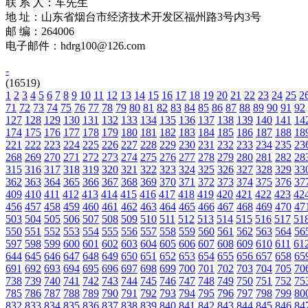
联 系 人：车先生
地 址：山东省烟台市经济技术开发区福州路3号内3号
邮 编：264006
电子邮件：hdrg100@126.com
-
(16519)
1
2
3
4
5
6
7
8
9
10
11
12
13
14
15
16
17
18
19
20
21
22
23
24
25
2
71
72
73
74
75
76
77
78
79
80
81
82
83
84
85
86
87
88
89
90
91
92
127
128
129
130
131
132
133
134
135
136
137
138
139
140
141
14
174
175
176
177
178
179
180
181
182
183
184
185
186
187
188
18
221
222
223
224
225
226
227
228
229
230
231
232
233
234
235
23
268
269
270
271
272
273
274
275
276
277
278
279
280
281
282
28
315
316
317
318
319
320
321
322
323
324
325
326
327
328
329
33
362
363
364
365
366
367
368
369
370
371
372
373
374
375
376
37
409
410
411
412
413
414
415
416
417
418
419
420
421
422
423
42
456
457
458
459
460
461
462
463
464
465
466
467
468
469
470
47
503
504
505
506
507
508
509
510
511
512
513
514
515
516
517
51
550
551
552
553
554
555
556
557
558
559
560
561
562
563
564
56
597
598
599
600
601
602
603
604
605
606
607
608
609
610
611
61
644
645
646
647
648
649
650
651
652
653
654
655
656
657
658
65
691
692
693
694
695
696
697
698
699
700
701
702
703
704
705
70
738
739
740
741
742
743
744
745
746
747
748
749
750
751
752
75
785
786
787
788
789
790
791
792
793
794
795
796
797
798
799
80
832
833
834
835
836
837
838
839
840
841
842
843
844
845
846
84