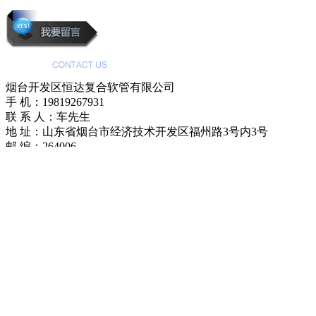
烟台开发区恒达复合软管有限公司
手 机：19819267931
联 系 人：车先生
地 址：山东省烟台市经济技术开发区福州路3号内3号
邮 编：264006
电子邮件：hdrg100@126.com
输油软管，输油复合软管