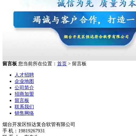
留言板
您当前所在位置：
首页
> 留言板
人才招聘
企业地图
公司简介
招商加盟
留言板
联系我们
销售网络
烟台开发区恒达复合软管有限公司
手 机：19819267931