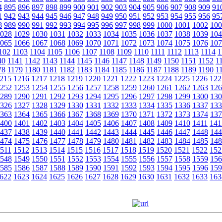
4
895
896
897
898
899
900
901
902
903
904
905
906
907
908
909
91
1
942
943
944
945
946
947
948
949
950
951
952
953
954
955
956
95
8
989
990
991
992
993
994
995
996
997
998
999
1000
1001
1002
100
028
1029
1030
1031
1032
1033
1034
1035
1036
1037
1038
1039
104
065
1066
1067
1068
1069
1070
1071
1072
1073
1074
1075
1076
107
102
1103
1104
1105
1106
1107
1108
1109
1110
1111
1112
1113
1114
1
40
1141
1142
1143
1144
1145
1146
1147
1148
1149
1150
1151
1152
1
78
1179
1180
1181
1182
1183
1184
1185
1186
1187
1188
1189
1190
1
215
1216
1217
1218
1219
1220
1221
1222
1223
1224
1225
1226
122
252
1253
1254
1255
1256
1257
1258
1259
1260
1261
1262
1263
126
289
1290
1291
1292
1293
1294
1295
1296
1297
1298
1299
1300
130
326
1327
1328
1329
1330
1331
1332
1333
1334
1335
1336
1337
133
363
1364
1365
1366
1367
1368
1369
1370
1371
1372
1373
1374
137
400
1401
1402
1403
1404
1405
1406
1407
1408
1409
1410
1411
141
437
1438
1439
1440
1441
1442
1443
1444
1445
1446
1447
1448
144
474
1475
1476
1477
1478
1479
1480
1481
1482
1483
1484
1485
148
511
1512
1513
1514
1515
1516
1517
1518
1519
1520
1521
1522
152
548
1549
1550
1551
1552
1553
1554
1555
1556
1557
1558
1559
156
585
1586
1587
1588
1589
1590
1591
1592
1593
1594
1595
1596
159
622
1623
1624
1625
1626
1627
1628
1629
1630
1631
1632
1633
163