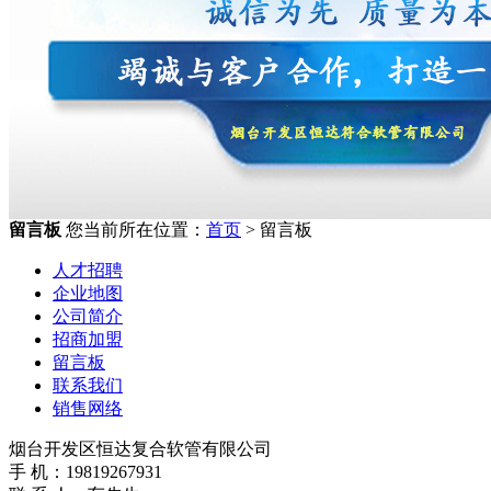
留言板
您当前所在位置：
首页
> 留言板
人才招聘
企业地图
公司简介
招商加盟
留言板
联系我们
销售网络
烟台开发区恒达复合软管有限公司
手 机：19819267931