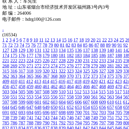
联 系 人：车先生
地 址：山东省烟台市经济技术开发区福州路3号内3号
邮 编：264006
电子邮件：hdrg100@126.com
-
(16534)
1
2
3
4
5
6
7
8
9
10
11
12
13
14
15
16
17
18
19
20
21
22
23
24
25
2
71
72
73
74
75
76
77
78
79
80
81
82
83
84
85
86
87
88
89
90
91
92
127
128
129
130
131
132
133
134
135
136
137
138
139
140
141
14
174
175
176
177
178
179
180
181
182
183
184
185
186
187
188
18
221
222
223
224
225
226
227
228
229
230
231
232
233
234
235
23
268
269
270
271
272
273
274
275
276
277
278
279
280
281
282
28
315
316
317
318
319
320
321
322
323
324
325
326
327
328
329
33
362
363
364
365
366
367
368
369
370
371
372
373
374
375
376
37
409
410
411
412
413
414
415
416
417
418
419
420
421
422
423
42
456
457
458
459
460
461
462
463
464
465
466
467
468
469
470
47
503
504
505
506
507
508
509
510
511
512
513
514
515
516
517
51
550
551
552
553
554
555
556
557
558
559
560
561
562
563
564
56
597
598
599
600
601
602
603
604
605
606
607
608
609
610
611
61
644
645
646
647
648
649
650
651
652
653
654
655
656
657
658
65
691
692
693
694
695
696
697
698
699
700
701
702
703
704
705
70
738
739
740
741
742
743
744
745
746
747
748
749
750
751
752
75
785
786
787
788
789
790
791
792
793
794
795
796
797
798
799
80
832
833
834
835
836
837
838
839
840
841
842
843
844
845
846
84