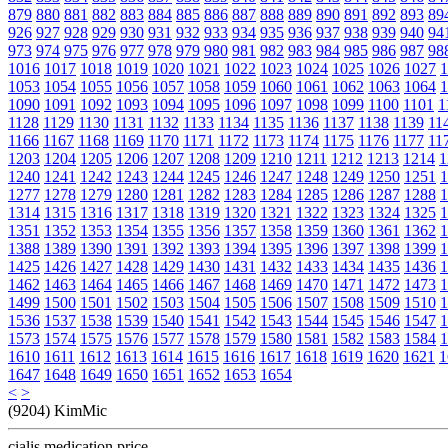
879
880
881
882
883
884
885
886
887
888
889
890
891
892
893
89
926
927
928
929
930
931
932
933
934
935
936
937
938
939
940
94
973
974
975
976
977
978
979
980
981
982
983
984
985
986
987
98
1016
1017
1018
1019
1020
1021
1022
1023
1024
1025
1026
1027
1
1053
1054
1055
1056
1057
1058
1059
1060
1061
1062
1063
1064
1
1090
1091
1092
1093
1094
1095
1096
1097
1098
1099
1100
1101
1
1128
1129
1130
1131
1132
1133
1134
1135
1136
1137
1138
1139
11
1166
1167
1168
1169
1170
1171
1172
1173
1174
1175
1176
1177
11
1203
1204
1205
1206
1207
1208
1209
1210
1211
1212
1213
1214
1
1240
1241
1242
1243
1244
1245
1246
1247
1248
1249
1250
1251
1
1277
1278
1279
1280
1281
1282
1283
1284
1285
1286
1287
1288
1
1314
1315
1316
1317
1318
1319
1320
1321
1322
1323
1324
1325
1
1351
1352
1353
1354
1355
1356
1357
1358
1359
1360
1361
1362
1
1388
1389
1390
1391
1392
1393
1394
1395
1396
1397
1398
1399
1
1425
1426
1427
1428
1429
1430
1431
1432
1433
1434
1435
1436
1
1462
1463
1464
1465
1466
1467
1468
1469
1470
1471
1472
1473
1
1499
1500
1501
1502
1503
1504
1505
1506
1507
1508
1509
1510
1
1536
1537
1538
1539
1540
1541
1542
1543
1544
1545
1546
1547
1
1573
1574
1575
1576
1577
1578
1579
1580
1581
1582
1583
1584
1
1610
1611
1612
1613
1614
1615
1616
1617
1618
1619
1620
1621
1
1647
1648
1649
1650
1651
1652
1653
1654
<
>
(9204) KimMic
cialis medication price