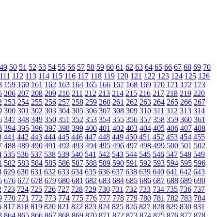
49
50
51
52
53
54
55
56
57
58
59
60
61
62
63
64
65
66
67
68
69
70
111
112
113
114
115
116
117
118
119
120
121
122
123
124
125
126
8
159
160
161
162
163
164
165
166
167
168
169
170
171
172
173
5
206
207
208
209
210
211
212
213
214
215
216
217
218
219
220
2
253
254
255
256
257
258
259
260
261
262
263
264
265
266
267
9
300
301
302
303
304
305
306
307
308
309
310
311
312
313
314
6
347
348
349
350
351
352
353
354
355
356
357
358
359
360
361
3
394
395
396
397
398
399
400
401
402
403
404
405
406
407
408
0
441
442
443
444
445
446
447
448
449
450
451
452
453
454
455
7
488
489
490
491
492
493
494
495
496
497
498
499
500
501
502
4
535
536
537
538
539
540
541
542
543
544
545
546
547
548
549
1
582
583
584
585
586
587
588
589
590
591
592
593
594
595
596
8
629
630
631
632
633
634
635
636
637
638
639
640
641
642
643
5
676
677
678
679
680
681
682
683
684
685
686
687
688
689
690
2
723
724
725
726
727
728
729
730
731
732
733
734
735
736
737
9
770
771
772
773
774
775
776
777
778
779
780
781
782
783
784
6
817
818
819
820
821
822
823
824
825
826
827
828
829
830
831
3
864
865
866
867
868
869
870
871
872
873
874
875
876
877
878