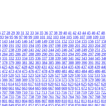
6
27
28
29
30
31
32
33
34
35
36
37
38
39
40
41
42
43
44
45
46
47
48
93
94
95
96
97
98
99
100
101
102
103
104
105
106
107
108
109
110
2
143
144
145
146
147
148
149
150
151
152
153
154
155
156
157
15
9
190
191
192
193
194
195
196
197
198
199
200
201
202
203
204
20
6
237
238
239
240
241
242
243
244
245
246
247
248
249
250
251
25
3
284
285
286
287
288
289
290
291
292
293
294
295
296
297
298
29
0
331
332
333
334
335
336
337
338
339
340
341
342
343
344
345
34
7
378
379
380
381
382
383
384
385
386
387
388
389
390
391
392
39
4
425
426
427
428
429
430
431
432
433
434
435
436
437
438
439
44
1
472
473
474
475
476
477
478
479
480
481
482
483
484
485
486
48
8
519
520
521
522
523
524
525
526
527
528
529
530
531
532
533
53
5
566
567
568
569
570
571
572
573
574
575
576
577
578
579
580
58
2
613
614
615
616
617
618
619
620
621
622
623
624
625
626
627
62
9
660
661
662
663
664
665
666
667
668
669
670
671
672
673
674
67
6
707
708
709
710
711
712
713
714
715
716
717
718
719
720
721
72
3
754
755
756
757
758
759
760
761
762
763
764
765
766
767
768
76
0
801
802
803
804
805
806
807
808
809
810
811
812
813
814
815
81
7
848
849
850
851
852
853
854
855
856
857
858
859
860
861
862
86