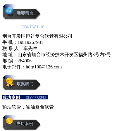
烟台开发区恒达复合软管有限公司
手 机：19819267931
联 系 人：车先生
地 址：山东省烟台市经济技术开发区福州路3号内3号
邮 编：264006
电子邮件：hdrg100@126.com
输油软管，输油复合软管