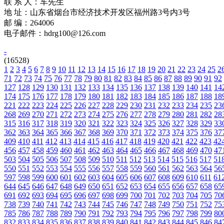
联 系 人：车先生
地 址：山东省烟台市经济技术开发区福州路3号内3号
邮 编：264006
电子邮件：hdrg100@126.com
-
(16528)
1
2
3
4
5
6
7
8
9
10
11
12
13
14
15
16
17
18
19
20
21
22
23
24
25
2
71
72
73
74
75
76
77
78
79
80
81
82
83
84
85
86
87
88
89
90
91
92
127
128
129
130
131
132
133
134
135
136
137
138
139
140
141
14
174
175
176
177
178
179
180
181
182
183
184
185
186
187
188
18
221
222
223
224
225
226
227
228
229
230
231
232
233
234
235
23
268
269
270
271
272
273
274
275
276
277
278
279
280
281
282
28
315
316
317
318
319
320
321
322
323
324
325
326
327
328
329
33
362
363
364
365
366
367
368
369
370
371
372
373
374
375
376
37
409
410
411
412
413
414
415
416
417
418
419
420
421
422
423
42
456
457
458
459
460
461
462
463
464
465
466
467
468
469
470
47
503
504
505
506
507
508
509
510
511
512
513
514
515
516
517
51
550
551
552
553
554
555
556
557
558
559
560
561
562
563
564
56
597
598
599
600
601
602
603
604
605
606
607
608
609
610
611
61
644
645
646
647
648
649
650
651
652
653
654
655
656
657
658
65
691
692
693
694
695
696
697
698
699
700
701
702
703
704
705
70
738
739
740
741
742
743
744
745
746
747
748
749
750
751
752
75
785
786
787
788
789
790
791
792
793
794
795
796
797
798
799
80
832
833
834
835
836
837
838
839
840
841
842
843
844
845
846
84