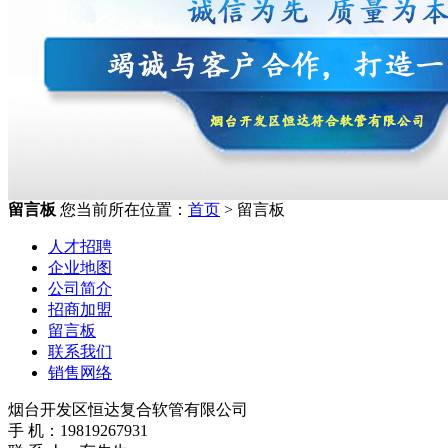
留言板
您当前所在位置：
首页
> 留言板
人才招聘
企业地图
公司简介
招商加盟
留言板
联系我们
销售网络
烟台开发区恒达复合软管有限公司
手 机：19819267931