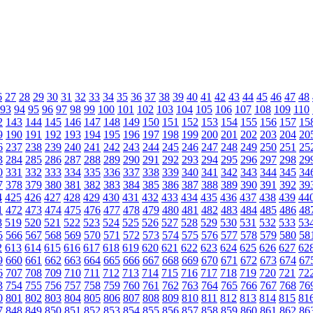
6
27
28
29
30
31
32
33
34
35
36
37
38
39
40
41
42
43
44
45
46
47
48
93
94
95
96
97
98
99
100
101
102
103
104
105
106
107
108
109
110
2
143
144
145
146
147
148
149
150
151
152
153
154
155
156
157
15
9
190
191
192
193
194
195
196
197
198
199
200
201
202
203
204
20
6
237
238
239
240
241
242
243
244
245
246
247
248
249
250
251
25
3
284
285
286
287
288
289
290
291
292
293
294
295
296
297
298
29
0
331
332
333
334
335
336
337
338
339
340
341
342
343
344
345
34
7
378
379
380
381
382
383
384
385
386
387
388
389
390
391
392
39
4
425
426
427
428
429
430
431
432
433
434
435
436
437
438
439
44
1
472
473
474
475
476
477
478
479
480
481
482
483
484
485
486
48
8
519
520
521
522
523
524
525
526
527
528
529
530
531
532
533
53
5
566
567
568
569
570
571
572
573
574
575
576
577
578
579
580
58
2
613
614
615
616
617
618
619
620
621
622
623
624
625
626
627
62
9
660
661
662
663
664
665
666
667
668
669
670
671
672
673
674
67
6
707
708
709
710
711
712
713
714
715
716
717
718
719
720
721
72
3
754
755
756
757
758
759
760
761
762
763
764
765
766
767
768
76
0
801
802
803
804
805
806
807
808
809
810
811
812
813
814
815
81
7
848
849
850
851
852
853
854
855
856
857
858
859
860
861
862
86