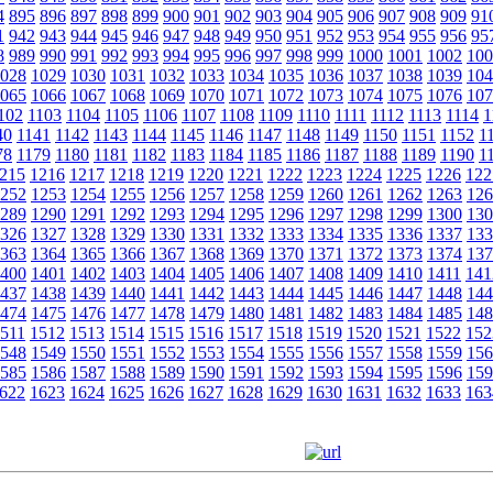
4
895
896
897
898
899
900
901
902
903
904
905
906
907
908
909
91
1
942
943
944
945
946
947
948
949
950
951
952
953
954
955
956
95
8
989
990
991
992
993
994
995
996
997
998
999
1000
1001
1002
100
028
1029
1030
1031
1032
1033
1034
1035
1036
1037
1038
1039
104
065
1066
1067
1068
1069
1070
1071
1072
1073
1074
1075
1076
107
102
1103
1104
1105
1106
1107
1108
1109
1110
1111
1112
1113
1114
1
40
1141
1142
1143
1144
1145
1146
1147
1148
1149
1150
1151
1152
1
78
1179
1180
1181
1182
1183
1184
1185
1186
1187
1188
1189
1190
1
215
1216
1217
1218
1219
1220
1221
1222
1223
1224
1225
1226
122
252
1253
1254
1255
1256
1257
1258
1259
1260
1261
1262
1263
126
289
1290
1291
1292
1293
1294
1295
1296
1297
1298
1299
1300
130
326
1327
1328
1329
1330
1331
1332
1333
1334
1335
1336
1337
133
363
1364
1365
1366
1367
1368
1369
1370
1371
1372
1373
1374
137
400
1401
1402
1403
1404
1405
1406
1407
1408
1409
1410
1411
141
437
1438
1439
1440
1441
1442
1443
1444
1445
1446
1447
1448
144
474
1475
1476
1477
1478
1479
1480
1481
1482
1483
1484
1485
148
511
1512
1513
1514
1515
1516
1517
1518
1519
1520
1521
1522
152
548
1549
1550
1551
1552
1553
1554
1555
1556
1557
1558
1559
156
585
1586
1587
1588
1589
1590
1591
1592
1593
1594
1595
1596
159
622
1623
1624
1625
1626
1627
1628
1629
1630
1631
1632
1633
163