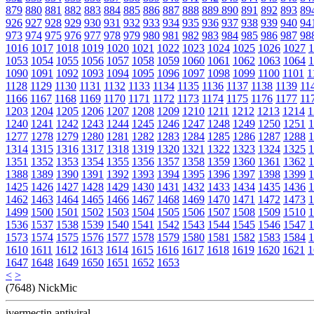
879
880
881
882
883
884
885
886
887
888
889
890
891
892
893
89
926
927
928
929
930
931
932
933
934
935
936
937
938
939
940
94
973
974
975
976
977
978
979
980
981
982
983
984
985
986
987
98
1016
1017
1018
1019
1020
1021
1022
1023
1024
1025
1026
1027
1
1053
1054
1055
1056
1057
1058
1059
1060
1061
1062
1063
1064
1
1090
1091
1092
1093
1094
1095
1096
1097
1098
1099
1100
1101
1
1128
1129
1130
1131
1132
1133
1134
1135
1136
1137
1138
1139
11
1166
1167
1168
1169
1170
1171
1172
1173
1174
1175
1176
1177
11
1203
1204
1205
1206
1207
1208
1209
1210
1211
1212
1213
1214
1
1240
1241
1242
1243
1244
1245
1246
1247
1248
1249
1250
1251
1
1277
1278
1279
1280
1281
1282
1283
1284
1285
1286
1287
1288
1
1314
1315
1316
1317
1318
1319
1320
1321
1322
1323
1324
1325
1
1351
1352
1353
1354
1355
1356
1357
1358
1359
1360
1361
1362
1
1388
1389
1390
1391
1392
1393
1394
1395
1396
1397
1398
1399
1
1425
1426
1427
1428
1429
1430
1431
1432
1433
1434
1435
1436
1
1462
1463
1464
1465
1466
1467
1468
1469
1470
1471
1472
1473
1
1499
1500
1501
1502
1503
1504
1505
1506
1507
1508
1509
1510
1
1536
1537
1538
1539
1540
1541
1542
1543
1544
1545
1546
1547
1
1573
1574
1575
1576
1577
1578
1579
1580
1581
1582
1583
1584
1
1610
1611
1612
1613
1614
1615
1616
1617
1618
1619
1620
1621
1
1647
1648
1649
1650
1651
1652
1653
<
>
(7648) NickMic
ivermectin antiviral