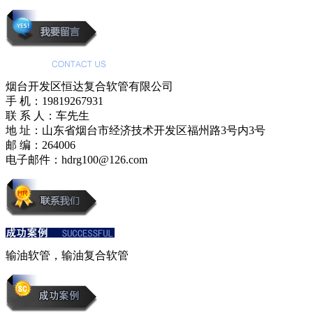
烟台开发区恒达复合软管有限公司
手 机：19819267931
联 系 人：车先生
地 址：山东省烟台市经济技术开发区福州路3号内3号
邮 编：264006
电子邮件：hdrg100@126.com
输油软管，输油复合软管