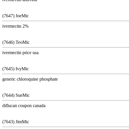
(7647) JoeMic
ivermectin 2%
(7646) TeoMic
ivermectin price usa
(7645) IvyMic
generic chloroquine phosphate
(7644) SueMic
diflucan coupon canada
(7643) JimMic