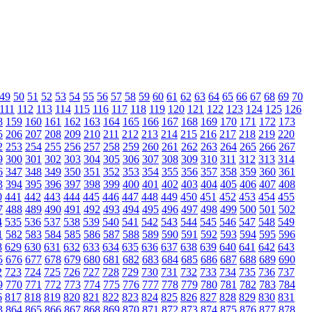
49
50
51
52
53
54
55
56
57
58
59
60
61
62
63
64
65
66
67
68
69
70
111
112
113
114
115
116
117
118
119
120
121
122
123
124
125
126
8
159
160
161
162
163
164
165
166
167
168
169
170
171
172
173
5
206
207
208
209
210
211
212
213
214
215
216
217
218
219
220
2
253
254
255
256
257
258
259
260
261
262
263
264
265
266
267
9
300
301
302
303
304
305
306
307
308
309
310
311
312
313
314
6
347
348
349
350
351
352
353
354
355
356
357
358
359
360
361
3
394
395
396
397
398
399
400
401
402
403
404
405
406
407
408
0
441
442
443
444
445
446
447
448
449
450
451
452
453
454
455
7
488
489
490
491
492
493
494
495
496
497
498
499
500
501
502
4
535
536
537
538
539
540
541
542
543
544
545
546
547
548
549
1
582
583
584
585
586
587
588
589
590
591
592
593
594
595
596
8
629
630
631
632
633
634
635
636
637
638
639
640
641
642
643
5
676
677
678
679
680
681
682
683
684
685
686
687
688
689
690
2
723
724
725
726
727
728
729
730
731
732
733
734
735
736
737
9
770
771
772
773
774
775
776
777
778
779
780
781
782
783
784
6
817
818
819
820
821
822
823
824
825
826
827
828
829
830
831
3
864
865
866
867
868
869
870
871
872
873
874
875
876
877
878