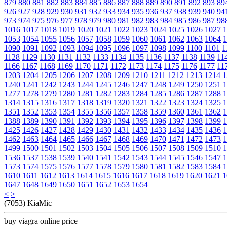
879
880
881
882
883
884
885
886
887
888
889
890
891
892
893
89
926
927
928
929
930
931
932
933
934
935
936
937
938
939
940
94
973
974
975
976
977
978
979
980
981
982
983
984
985
986
987
98
1016
1017
1018
1019
1020
1021
1022
1023
1024
1025
1026
1027
1
1053
1054
1055
1056
1057
1058
1059
1060
1061
1062
1063
1064
1
1090
1091
1092
1093
1094
1095
1096
1097
1098
1099
1100
1101
1
1128
1129
1130
1131
1132
1133
1134
1135
1136
1137
1138
1139
11
1166
1167
1168
1169
1170
1171
1172
1173
1174
1175
1176
1177
11
1203
1204
1205
1206
1207
1208
1209
1210
1211
1212
1213
1214
1
1240
1241
1242
1243
1244
1245
1246
1247
1248
1249
1250
1251
1
1277
1278
1279
1280
1281
1282
1283
1284
1285
1286
1287
1288
1
1314
1315
1316
1317
1318
1319
1320
1321
1322
1323
1324
1325
1
1351
1352
1353
1354
1355
1356
1357
1358
1359
1360
1361
1362
1
1388
1389
1390
1391
1392
1393
1394
1395
1396
1397
1398
1399
1
1425
1426
1427
1428
1429
1430
1431
1432
1433
1434
1435
1436
1
1462
1463
1464
1465
1466
1467
1468
1469
1470
1471
1472
1473
1
1499
1500
1501
1502
1503
1504
1505
1506
1507
1508
1509
1510
1
1536
1537
1538
1539
1540
1541
1542
1543
1544
1545
1546
1547
1
1573
1574
1575
1576
1577
1578
1579
1580
1581
1582
1583
1584
1
1610
1611
1612
1613
1614
1615
1616
1617
1618
1619
1620
1621
1
1647
1648
1649
1650
1651
1652
1653
1654
<
>
(7053) KiaMic
buy viagra online price