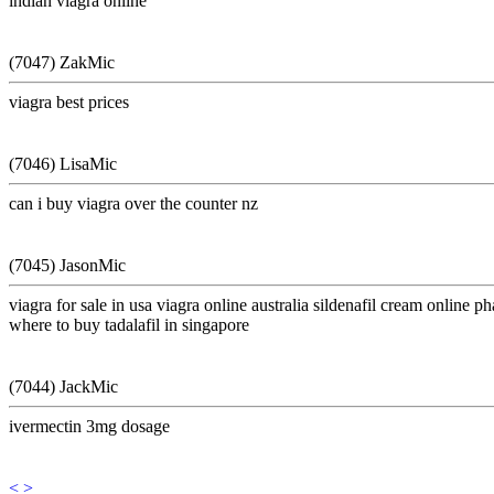
indian viagra online
(7047) ZakMic
viagra best prices
(7046) LisaMic
can i buy viagra over the counter nz
(7045) JasonMic
viagra for sale in usa viagra online australia sildenafil cream online 
where to buy tadalafil in singapore
(7044) JackMic
ivermectin 3mg dosage
<
>