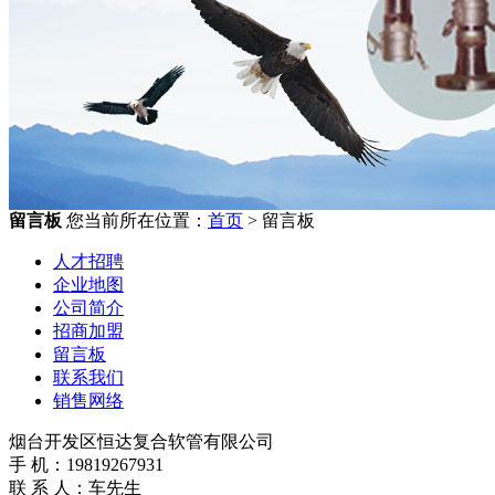
留言板
您当前所在位置：
首页
> 留言板
人才招聘
企业地图
公司简介
招商加盟
留言板
联系我们
销售网络
烟台开发区恒达复合软管有限公司
手 机：19819267931
联 系 人：车先生