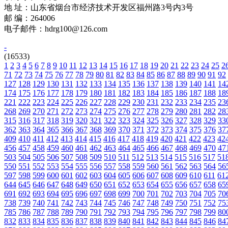
地 址：山东省烟台市经济技术开发区福州路3号内3号
邮 编：264006
电子邮件：hdrg100@126.com
-
(16533)
1
2
3
4
5
6
7
8
9
10
11
12
13
14
15
16
17
18
19
20
21
22
23
24
25
2
71
72
73
74
75
76
77
78
79
80
81
82
83
84
85
86
87
88
89
90
91
92
127
128
129
130
131
132
133
134
135
136
137
138
139
140
141
14
174
175
176
177
178
179
180
181
182
183
184
185
186
187
188
18
221
222
223
224
225
226
227
228
229
230
231
232
233
234
235
23
268
269
270
271
272
273
274
275
276
277
278
279
280
281
282
28
315
316
317
318
319
320
321
322
323
324
325
326
327
328
329
33
362
363
364
365
366
367
368
369
370
371
372
373
374
375
376
37
409
410
411
412
413
414
415
416
417
418
419
420
421
422
423
42
456
457
458
459
460
461
462
463
464
465
466
467
468
469
470
47
503
504
505
506
507
508
509
510
511
512
513
514
515
516
517
51
550
551
552
553
554
555
556
557
558
559
560
561
562
563
564
56
597
598
599
600
601
602
603
604
605
606
607
608
609
610
611
61
644
645
646
647
648
649
650
651
652
653
654
655
656
657
658
65
691
692
693
694
695
696
697
698
699
700
701
702
703
704
705
70
738
739
740
741
742
743
744
745
746
747
748
749
750
751
752
75
785
786
787
788
789
790
791
792
793
794
795
796
797
798
799
80
832
833
834
835
836
837
838
839
840
841
842
843
844
845
846
84