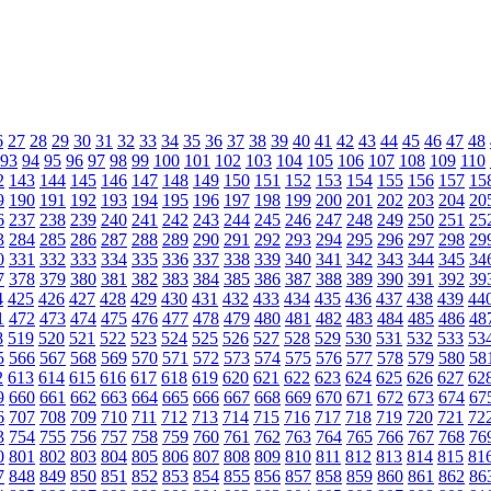
6
27
28
29
30
31
32
33
34
35
36
37
38
39
40
41
42
43
44
45
46
47
48
93
94
95
96
97
98
99
100
101
102
103
104
105
106
107
108
109
110
2
143
144
145
146
147
148
149
150
151
152
153
154
155
156
157
15
9
190
191
192
193
194
195
196
197
198
199
200
201
202
203
204
20
6
237
238
239
240
241
242
243
244
245
246
247
248
249
250
251
25
3
284
285
286
287
288
289
290
291
292
293
294
295
296
297
298
29
0
331
332
333
334
335
336
337
338
339
340
341
342
343
344
345
34
7
378
379
380
381
382
383
384
385
386
387
388
389
390
391
392
39
4
425
426
427
428
429
430
431
432
433
434
435
436
437
438
439
44
1
472
473
474
475
476
477
478
479
480
481
482
483
484
485
486
48
8
519
520
521
522
523
524
525
526
527
528
529
530
531
532
533
53
5
566
567
568
569
570
571
572
573
574
575
576
577
578
579
580
58
2
613
614
615
616
617
618
619
620
621
622
623
624
625
626
627
62
9
660
661
662
663
664
665
666
667
668
669
670
671
672
673
674
67
6
707
708
709
710
711
712
713
714
715
716
717
718
719
720
721
72
3
754
755
756
757
758
759
760
761
762
763
764
765
766
767
768
76
0
801
802
803
804
805
806
807
808
809
810
811
812
813
814
815
81
7
848
849
850
851
852
853
854
855
856
857
858
859
860
861
862
86