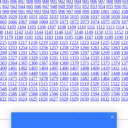
4
895
896
897
898
899
900
901
902
903
904
905
906
907
908
909
91
1
942
943
944
945
946
947
948
949
950
951
952
953
954
955
956
95
8
989
990
991
992
993
994
995
996
997
998
999
1000
1001
1002
100
028
1029
1030
1031
1032
1033
1034
1035
1036
1037
1038
1039
104
065
1066
1067
1068
1069
1070
1071
1072
1073
1074
1075
1076
107
102
1103
1104
1105
1106
1107
1108
1109
1110
1111
1112
1113
1114
1
40
1141
1142
1143
1144
1145
1146
1147
1148
1149
1150
1151
1152
1
78
1179
1180
1181
1182
1183
1184
1185
1186
1187
1188
1189
1190
1
215
1216
1217
1218
1219
1220
1221
1222
1223
1224
1225
1226
122
252
1253
1254
1255
1256
1257
1258
1259
1260
1261
1262
1263
126
289
1290
1291
1292
1293
1294
1295
1296
1297
1298
1299
1300
130
326
1327
1328
1329
1330
1331
1332
1333
1334
1335
1336
1337
133
363
1364
1365
1366
1367
1368
1369
1370
1371
1372
1373
1374
137
400
1401
1402
1403
1404
1405
1406
1407
1408
1409
1410
1411
141
437
1438
1439
1440
1441
1442
1443
1444
1445
1446
1447
1448
144
474
1475
1476
1477
1478
1479
1480
1481
1482
1483
1484
1485
148
511
1512
1513
1514
1515
1516
1517
1518
1519
1520
1521
1522
152
548
1549
1550
1551
1552
1553
1554
1555
1556
1557
1558
1559
156
585
1586
1587
1588
1589
1590
1591
1592
1593
1594
1595
1596
159
622
1623
1624
1625
1626
1627
1628
1629
1630
1631
1632
1633
163