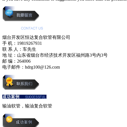
烟台开发区恒达复合软管有限公司
手 机：19819267931
联 系 人：车先生
地 址：山东省烟台市经济技术开发区福州路3号内3号
邮 编：264006
电子邮件：hdrg100@126.com
输油软管，输油复合软管