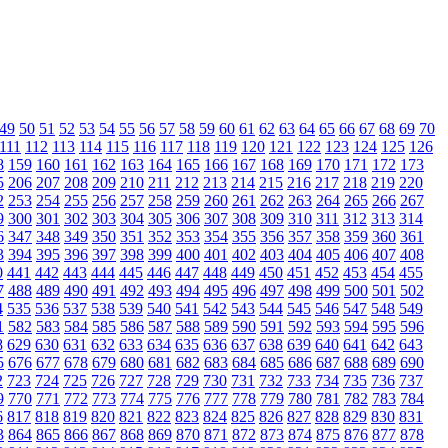
49
50
51
52
53
54
55
56
57
58
59
60
61
62
63
64
65
66
67
68
69
70
111
112
113
114
115
116
117
118
119
120
121
122
123
124
125
126
8
159
160
161
162
163
164
165
166
167
168
169
170
171
172
173
5
206
207
208
209
210
211
212
213
214
215
216
217
218
219
220
2
253
254
255
256
257
258
259
260
261
262
263
264
265
266
267
9
300
301
302
303
304
305
306
307
308
309
310
311
312
313
314
6
347
348
349
350
351
352
353
354
355
356
357
358
359
360
361
3
394
395
396
397
398
399
400
401
402
403
404
405
406
407
408
0
441
442
443
444
445
446
447
448
449
450
451
452
453
454
455
7
488
489
490
491
492
493
494
495
496
497
498
499
500
501
502
4
535
536
537
538
539
540
541
542
543
544
545
546
547
548
549
1
582
583
584
585
586
587
588
589
590
591
592
593
594
595
596
8
629
630
631
632
633
634
635
636
637
638
639
640
641
642
643
5
676
677
678
679
680
681
682
683
684
685
686
687
688
689
690
2
723
724
725
726
727
728
729
730
731
732
733
734
735
736
737
9
770
771
772
773
774
775
776
777
778
779
780
781
782
783
784
6
817
818
819
820
821
822
823
824
825
826
827
828
829
830
831
3
864
865
866
867
868
869
870
871
872
873
874
875
876
877
878