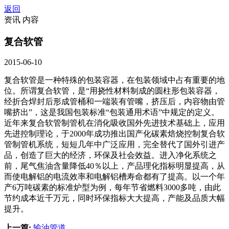
返回
资讯 内容
复合软管
2015-06-10
复合软管是一种特殊的包装容器，在包装领域中占有重要的地
位。所谓复合软管，是“用挠性材料制成的圆柱形包装容器，
经折合焊封后形成管桶和一端装有管嘴，挤压后，内容物由管
嘴挤出”，这是我国包装标准“包装通用术语”中规定的定义。
近年来复合软管制管机在消化吸收国外先进技术基础上，应用
先进控制理论，于2000年成功推出国产化碳素焙烧控制复合软
管制管机系统，短短几年中广泛应用，完全替代了国外引进产
品，创造了巨大的经济，环保及社会效益。进入净化系统之
前，尾气焦油含量降低40％以上，产品理化指标明显提高，从
而使电解铝的电流效率和电解铝槽寿命都有了提高。以一个年
产6万吨碳素的标准炉型为例，每年节省燃料3000多吨，由此
节约成本近千万元，同时环保指标大大提高，产能及品质大幅
提升。
上一篇:
输油管道