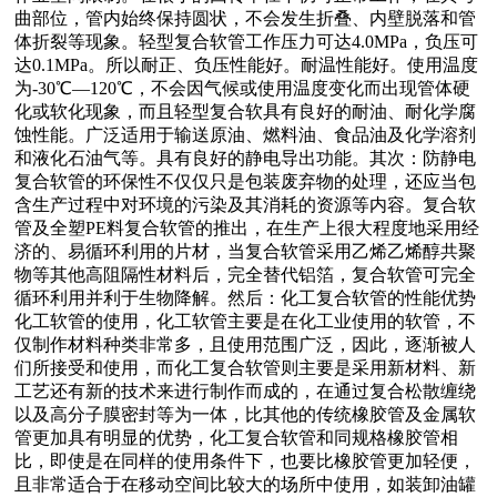
曲部位，管内始终保持圆状，不会发生折叠、内壁脱落和管
体折裂等现象。轻型复合软管工作压力可达4.0MPa，负压可
达0.1MPa。所以耐正、负压性能好。耐温性能好。使用温度
为-30℃—120℃，不会因气候或使用温度变化而出现管体硬
化或软化现象，而且轻型复合软具有良好的耐油、耐化学腐
蚀性能。广泛适用于输送原油、燃料油、食品油及化学溶剂
和液化石油气等。具有良好的静电导出功能。其次：防静电
复合软管的环保性不仅仅只是包装废弃物的处理，还应当包
含生产过程中对环境的污染及其消耗的资源等内容。复合软
管及全塑PE料复合软管的推出，在生产上很大程度地采用经
济的、易循环利用的片材，当复合软管采用乙烯乙烯醇共聚
物等其他高阻隔性材料后，完全替代铝箔，复合软管可完全
循环利用并利于生物降解。然后：化工复合软管的性能优势
化工软管的使用，化工软管主要是在化工业使用的软管，不
仅制作材料种类非常多，且使用范围广泛，因此，逐渐被人
们所接受和使用，而化工复合软管则主要是采用新材料、新
工艺还有新的技术来进行制作而成的，在通过复合松散缠绕
以及高分子膜密封等为一体，比其他的传统橡胶管及金属软
管更加具有明显的优势，化工复合软管和同规格橡胶管相
比，即使是在同样的使用条件下，也要比橡胶管更加轻便，
且非常适合于在移动空间比较大的场所中使用，如装卸油罐