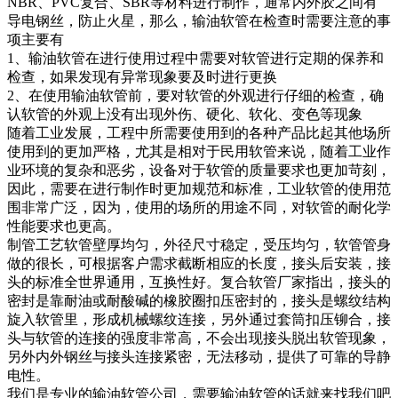
NBR、PVC复合、SBR等材料进行制作，通常内外胶之间有
导电钢丝，防止火星，那么，输油软管在检查时需要注意的事
项主要有
1、输油软管在进行使用过程中需要对软管进行定期的保养和
检查，如果发现有异常现象要及时进行更换
2、在使用输油软管前，要对软管的外观进行仔细的检查，确
认软管的外观上没有出现外伤、硬化、软化、变色等现象
随着工业发展，工程中所需要使用到的各种产品比起其他场所
使用到的更加严格，尤其是相对于民用软管来说，随着工业作
业环境的复杂和恶劣，设备对于软管的质量要求也更加苛刻，
因此，需要在进行制作时更加规范和标准，工业软管的使用范
围非常广泛，因为，使用的场所的用途不同，对软管的耐化学
性能要求也更高。
制管工艺软管壁厚均匀，外径尺寸稳定，受压均匀，软管管身
做的很长，可根据客户需求截断相应的长度，接头后安装，接
头的标准全世界通用，互换性好。复合软管厂家指出，接头的
密封是靠耐油或耐酸碱的橡胶圈扣压密封的，接头是螺纹结构
旋入软管里，形成机械螺纹连接，另外通过套筒扣压铆合，接
头与软管的连接的强度非常高，不会出现接头脱出软管现象，
另外内外钢丝与接头连接紧密，无法移动，提供了可靠的导静
电性。
我们是专业的输油软管公司，需要输油软管的话就来找我们吧