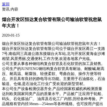
返回
资讯 内容
烟台开发区恒达复合软管有限公司输油软管祝您鼠
年大吉！
2020-01-15
烟台开发区恒达复合软管有限公司输油软管祝您鼠年大吉！
烟台开发区恒达复合软管有限公司位于烟台开发区甬江一支路
7号,南临同三高速公路东接烟台火车站,北与开发区黄海金沙滩
相望,风景秀丽,交通便利,工作方便,欢迎各地客户光临。
公司主要从事各种钢结构复合软管及石化软管的加工及销售,
公司生产的JUNFENG钢结构复合软管具有耐油、耐酸碱,耐高
压、耐高温、耐腐蚀、轻便柔软、弯曲自如、操作方便等特
点。并且具有良好的静电导出功能。主要用于石油炼化，石油
输送、仓储,是石油化工行业广受欢迎的新型管材。
本公司生产设备检测仪器齐全,产品经国家权威机构检测质量
达到欧美国家同类产品的质量水平。产品被广泛应用于轮船、
码头、石化炼油厂、 油库及石化工厂内部,历经各种考验。产
品规格有管内径38mm—254mm等各种规格。也可按用户提出