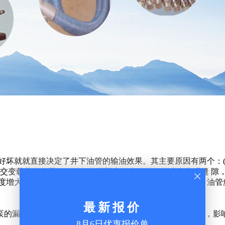
好坏就就直接决定了井下油管的输油效果。其主要原因有两个：(
交变载荷的作用下，丝扣的牙塑变形会使丝扣的咬合出现缝 隙，
幅度增大，从而造成油管漏失；此外，随着液面深度的增加，油管
泵的漏失量增加、寿命缩短；泵的有效冲程缩短；泵效降低，影