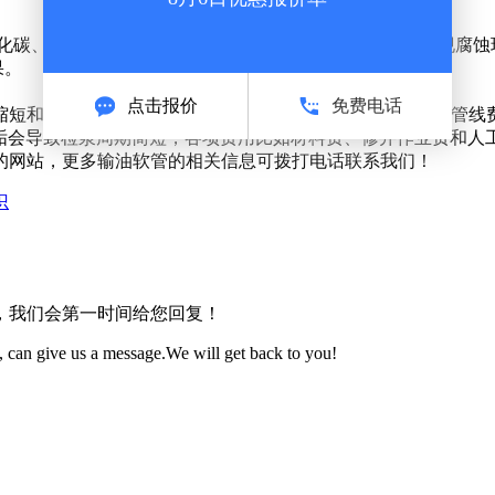
 化碳、水及微生物等腐蚀介质，导致绝大多数复合软管出现腐蚀
果。
缩短和集输受堵，从而加大现场管理难度，停产维修、清洗管线费
结垢会导致检泵周期简短，各项费用比如材料费、修井作业费和人
的网站，更多输油软管的相关信息可拨打电话联系我们！
识
，我们会第一时间给您回复！
 can give us a message.We will get back to you!