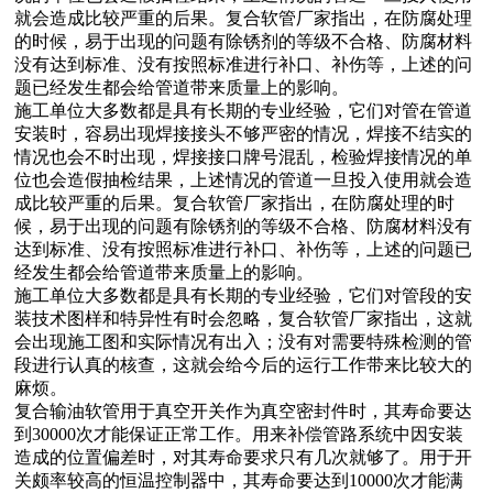
就会造成比较严重的后果。复合软管厂家指出，在防腐处理
的时候，易于出现的问题有除锈剂的等级不合格、防腐材料
没有达到标准、没有按照标准进行补口、补伤等，上述的问
题已经发生都会给管道带来质量上的影响。
施工单位大多数都是具有长期的专业经验，它们对管在管道
安装时，容易出现焊接接头不够严密的情况，焊接不结实的
情况也会不时出现，焊接接口牌号混乱，检验焊接情况的单
位也会造假抽检结果，上述情况的管道一旦投入使用就会造
成比较严重的后果。复合软管厂家指出，在防腐处理的时
候，易于出现的问题有除锈剂的等级不合格、防腐材料没有
达到标准、没有按照标准进行补口、补伤等，上述的问题已
经发生都会给管道带来质量上的影响。
施工单位大多数都是具有长期的专业经验，它们对管段的安
装技术图样和特异性有时会忽略，复合软管厂家指出，这就
会出现施工图和实际情况有出入；没有对需要特殊检测的管
段进行认真的核查，这就会给今后的运行工作带来比较大的
麻烦。
复合输油软管用于真空开关作为真空密封件时，其寿命要达
到30000次才能保证正常工作。用来补偿管路系统中因安装
造成的位置偏差时，对其寿命要求只有几次就够了。用于开
关颇率较高的恒温控制器中，其寿命要达到10000次才能满