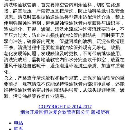
清洗输油软管前，首先要排空管内剩余油料，切断管路连
接，静置泄压，严禁带压直接清洗，防止油料喷溅引发安全
隐患。清洗时需根据输送油品类型选用适配清洗介质，禁止
使用强腐蚀性溶剂，避免腐蚀输油软管内壁胶质与编织层，
造成老化、开裂、渗漏。清洗水流或冲洗液流速要适中，不
宜压力过大，防止冲击损伤输油软管内部结构；同时要正反
双向冲洗，确保管内死角、管壁附着的油垢、沉淀杂质清理
干净。清洗过程中还要检查输油软管外观有无鼓包、破损、
老化发硬等问题，发现缺陷及时更换，不可带病继续使用。
清洗完成后，需将输油软管内部水分完全吹干排空，放置在
通风干燥处自然晾干，避免潮湿环境滋生杂质、加速材质老
化。
总之，严格遵守清洗流程和操作规范，是保护输油软管的重
要前提，规范清洗不仅能保持输油软管内部洁净通畅，还能
维持输油软管的密封性能和结构强度，从源头规避堵塞、渗
漏、污染油品等各类作业隐患。
COPYRIGHT © 2014-2017
烟台开发区恒达复合软管有限公司
版权所有
电话
联系