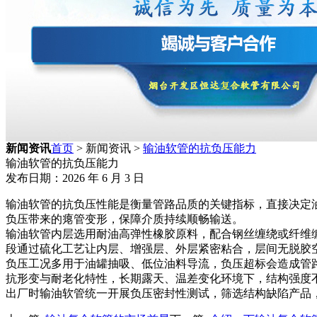
新闻资讯
首页
> 新闻资讯 >
输油软管的抗负压能力
输油软管的抗负压能力
发布日期：2026 年 6 月 3 日
输油软管的抗负压性能是衡量管路品质的关键指标，直接决定
负压带来的瘪管变形，保障介质持续顺畅输送。
输油软管内层选用耐油高弹性橡胶原料，配合钢丝缠绕或纤维
段通过硫化工艺让内层、增强层、外层紧密粘合，层间无脱胶
负压工况多用于油罐抽吸、低位油料导流，负压超标会造成管
抗形变与耐老化特性，长期露天、温差变化环境下，结构强度
出厂时输油软管统一开展负压密封性测试，筛选结构缺陷产品