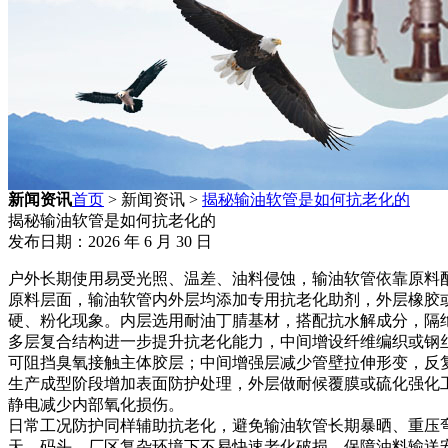
新闻资讯
首页
> 新闻资讯 >
揭秘输油软管是如何抗老化的
揭秘输油软管是如何抗老化的
发布日期：2026 年 6 月 30 日
户外长期使用易受光照、温差、油料侵蚀，输油软管依靠原料
原料层面，输油软管内外层均添加专用抗老化助剂，外层橡胶或
硬、粉化现象。内层选用耐油丁腈基材，搭配抗水解成分，隔
多层复合结构进一步提升抗老化能力，中间增设纤维编织或钢
可阻挡臭氧接触主体胶层；中间增强层减少管壁拉伸形变，反
生产成型阶段增加表面防护处理，外层做耐候覆膜或硫化强化
静电减少内部氧化损伤。
日常工况防护同样辅助抗老化，避免输油软管长期暴晒、重压
天、码头、厂区复杂环境下不易快速老化破损，保障油料输送