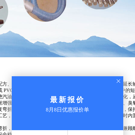
配方、多层结构、防护工艺三重设计实现长效抗老化，大幅延长
 PVC 基材掺入紫外线吸收剂、抗氧化剂，能够分解阳光中的
绝汽油、柴油等油料的溶胀腐蚀，防止油品渗透加速管壁老化，
丝增强夹层，隔绝内外介质相互侵蚀。外层防护层隔绝雨水、臭
复弯折产生的疲劳损伤会加速老化，稳固夹层降低形变损耗，保
工艺，提升表层致密性，减少水汽、油污渗透管壁内部。同时内
弯折，减少外界环境加速老化。整套抗老化设计协同起效，兼顾
安全稳定。