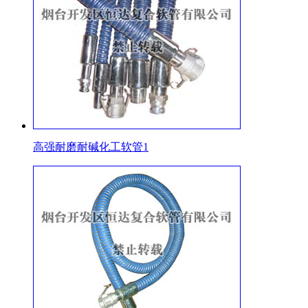
高强耐磨耐碱化工软管1