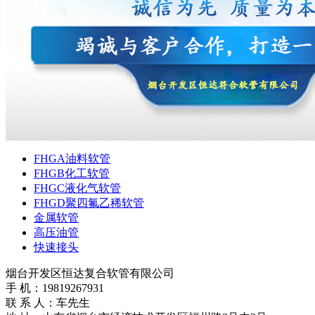
FHGA油料软管
FHGB化工软管
FHGC液化气软管
FHGD聚四氟乙稀软管
金属软管
高压油管
快速接头
烟台开发区恒达复合软管有限公司
手 机：19819267931
联 系 人：车先生